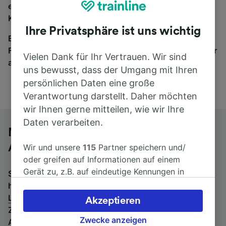
eine Suche und wir vergleichen Fahrtzeiten und
Kosten für Bahn- und Busreisen miteinander.
Ihre Privatsphäre ist uns wichtig
Egal, wohin die Reise geht – starten Sie mit uns.
Finden Sie hier Fahrkarten für Verbindungen von mehr
Vielen Dank für Ihr Vertrauen. Wir sind
als 170 Bahn- und Busunternehmen.
uns bewusst, dass der Umgang mit Ihren
persönlichen Daten eine große
Verantwortung darstellt. Daher möchten
wir Ihnen gerne mitteilen, wie wir Ihre
Daten verarbeiten.
Mit dem Fernbus von Lennestadt-
Altenhundem nach Düsseldorf Hbf
Wir und unsere
115
Partner speichern und/
oder greifen auf Informationen auf einem
Gerät zu, z.B. auf eindeutige Kennungen in
Suchen Sie nach einem Rückfahrtticket? Dann bitte
Cookies, um personenbezogene Daten zu
hier entlang:
Fernbusse von Düsseldorf Hbf nach
verarbeiten. Sie können Ihre Präferenzen
Lennestadt-Altenhundem
.
Wenn Sie lieber mit dem
Akzeptieren
akzeptieren oder verwalten, einschließlich
Zug fahren, prüfen Sie die
Züge von Lennestadt-
Ihres Widerspruchsrechts bei berechtigtem
Zwecke anzeigen
Altenhundem bis Düsseldorf Hbf
.