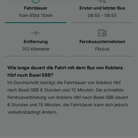
besuchen Sie jederzeit die Seite der
Datenschutzrichtlinie. Diese Präferenzen
Fahrtdauer
Erster und letzter Bus
werden unseren Partnern signalisiert und
from 6Std 15min
08:55 - 08:55
haben keinen Einfluss auf Surfdaten. Ihre
Daten werden nicht für Tracking-Zwecke
verwendet, wenn Sie uns gebeten haben, Ihr
Entfernung
Fernbusunternehmen
Surfverhalten nicht zu verfolgen.
312 Kilometer
Flixbus
Wir und unsere Partner verarbeiten Daten, um
Folgendes bereitzustellen:
Wie lange dauert die Fahrt mit dem Bus von Koblenz
Verwendung genauer Standortdaten.
Hbf nach Basel SBB?
Endgeräteeigenschaften zur Identifikation
Im Durchschnitt beträgt die Fahrtdauer von Koblenz Hbf
aktiv abfragen. Speichern von oder Zugriff auf
Informationen auf einem Endgerät.
nach Basel SBB 6 Stunden und 15 Minuten. Die schnellste
Personalisierte Werbung und Inhalte, Messung
Fernbusverbindung von Koblenz Hbf nach Basel SBB dauert
von Werbeleistung und der Performance von
6 Stunden und 15 Minuten, die Fahrtdauer kann sich jedoch
Inhalten, Zielgruppenforschung sowie
verkehrsbedingt ändern.
Entwicklung und Verbesserung von
Angeboten.
Liste der Partner (Lieferanten)