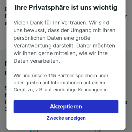
Ihre Privatsphäre ist uns wichtig
Egal, wohin die Reise geht – starten Sie mit uns.
Finden Sie hier Fahrkarten für Verbindungen von mehr
Vielen Dank für Ihr Vertrauen. Wir sind
als 170 Bahn- und Busunternehmen.
uns bewusst, dass der Umgang mit Ihren
persönlichen Daten eine große
Verantwortung darstellt. Daher möchten
wir Ihnen gerne mitteilen, wie wir Ihre
Daten verarbeiten.
Mit dem Fernbus von Koblenz Hbf
nach Basel SBB
Wir und unsere
115
Partner speichern und/
oder greifen auf Informationen auf einem
Suchen Sie nach einem Rückfahrtticket? Dann bitte
Gerät zu, z.B. auf eindeutige Kennungen in
hier entlang:
Fernbusse von Basel SBB nach Koblenz
Cookies, um personenbezogene Daten zu
Hbf
.
Wenn Sie lieber mit dem Zug fahren, prüfen Sie die
verarbeiten. Sie können Ihre Präferenzen
Akzeptieren
Züge von Koblenz Hbf bis Basel SBB
.
akzeptieren oder verwalten, einschließlich
Ihres Widerspruchsrechts bei berechtigtem
Zwecke anzeigen
Interesse. Klicken Sie dazu bitte unten oder