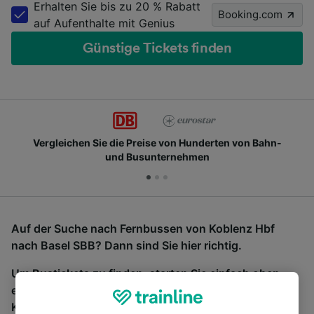
Erhalten Sie bis zu 20 % Rabatt
Booking.com
auf Aufenthalte mit Genius
Günstige Tickets finden
Vergleichen Sie die Preise von Hunderten von Bahn-
und Busunternehmen
Auf der Suche nach Fernbussen von Koblenz Hbf
nach Basel SBB? Dann sind Sie hier richtig.
Um Bustickets zu finden, starten Sie einfach oben
eine Suche und wir vergleichen Fahrtzeiten und
Kosten für Bahn- und Busreisen miteinander.