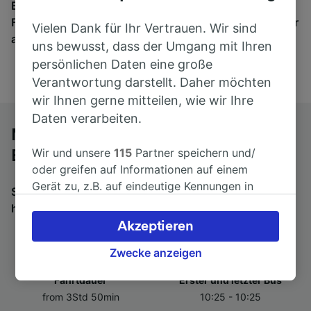
Egal, wohin die Reise geht – starten Sie mit uns.
Finden Sie hier Fahrkarten für Verbindungen von mehr
Vielen Dank für Ihr Vertrauen. Wir sind
als 170 Bahn- und Busunternehmen.
uns bewusst, dass der Umgang mit Ihren
persönlichen Daten eine große
Verantwortung darstellt. Daher möchten
wir Ihnen gerne mitteilen, wie wir Ihre
Daten verarbeiten.
Mit dem Fernbus von Kiel Hbf nach
Wir und unsere
115
Partner speichern und/
Bremen
oder greifen auf Informationen auf einem
Gerät zu, z.B. auf eindeutige Kennungen in
Suchen Sie nach einem Rückfahrtticket? Dann bitte
Cookies, um personenbezogene Daten zu
hier entlang:
Fernbusse von Bremen nach Kiel Hbf
.
verarbeiten. Sie können Ihre Präferenzen
Akzeptieren
akzeptieren oder verwalten, einschließlich
Ihres Widerspruchsrechts bei berechtigtem
Zwecke anzeigen
Interesse. Klicken Sie dazu bitte unten oder
Fahrtdauer
Erster und letzter Bus
besuchen Sie jederzeit die Seite der
from 3Std 50min
10:25 - 10:25
Datenschutzrichtlinie. Diese Präferenzen