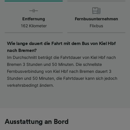
werden unseren Partnern signalisiert und
haben keinen Einfluss auf Surfdaten. Ihre
Daten werden nicht für Tracking-Zwecke
Entfernung
Fernbusunternehmen
verwendet, wenn Sie uns gebeten haben, Ihr
162 Kilometer
Flixbus
Surfverhalten nicht zu verfolgen.
Wir und unsere Partner verarbeiten Daten, um
Wie lange dauert die Fahrt mit dem Bus von Kiel Hbf
Folgendes bereitzustellen:
nach Bremen?
Verwendung genauer Standortdaten.
Im Durchschnitt beträgt die Fahrtdauer von Kiel Hbf nach
Endgeräteeigenschaften zur Identifikation
Bremen 3 Stunden und 50 Minuten. Die schnellste
aktiv abfragen. Speichern von oder Zugriff auf
Fernbusverbindung von Kiel Hbf nach Bremen dauert 3
Informationen auf einem Endgerät.
Stunden und 50 Minuten, die Fahrtdauer kann sich jedoch
Personalisierte Werbung und Inhalte, Messung
von Werbeleistung und der Performance von
verkehrsbedingt ändern.
Inhalten, Zielgruppenforschung sowie
Entwicklung und Verbesserung von
Angeboten.
Liste der Partner (Lieferanten)
Ausstattung an Bord