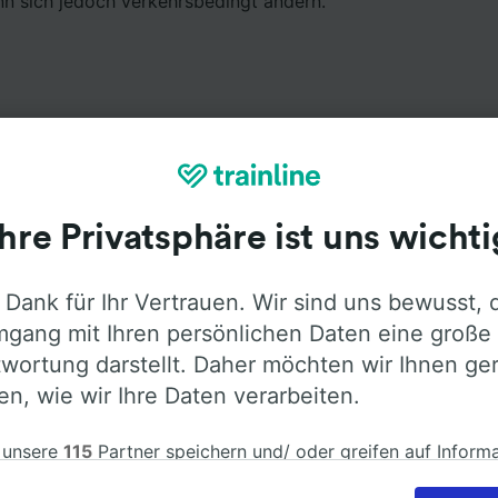
nn sich jedoch verkehrsbedingt ändern.
Ausstattung an Bord
Ihre Privatsphäre ist uns wichti
von Katowice nach Wien mit
Flixbus
fahren. Öffnen Sie die
 Dank für Ihr Vertrauen. Wir sind uns bewusst, 
ormationen über die Busausstattung der Anbieter zu erfah
gang mit Ihren persönlichen Daten eine große
wortung darstellt. Daher möchten wir Ihnen ge
len, wie wir Ihre Daten verarbeiten.
 unsere
115
Partner speichern und/ oder greifen auf Inform
Klimaanlage
Barrierefreiheit
Gepäck
em Gerät zu, z.B. auf eindeutige Kennungen in Cookies, um