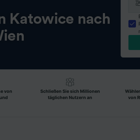
on
Katowice nach
ien
se von
Schließen Sie sich Millionen
Wählen
 und
täglichen Nutzern an
von R