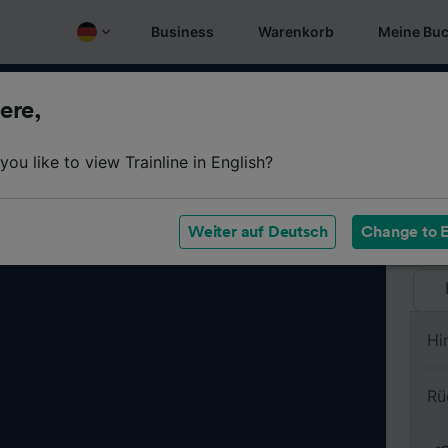
Business
Warenkorb
Meine Bu
ere,
Vo
ou like to view Trainline in English?
Na
Weiter auf Deutsch
Change to E
Hi
Rü