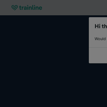
Hi th
Would y