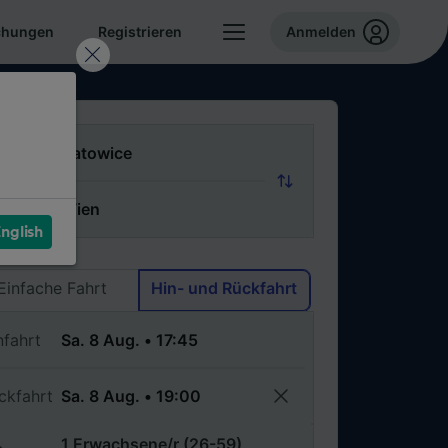
chungen
Registrieren
Anmelden
n
ch
nglish
Via
Einfache Fahrt
Hin- und Rückfahrt
nfahrt
ckfahrt
1 Erwachsene/r (26-59)