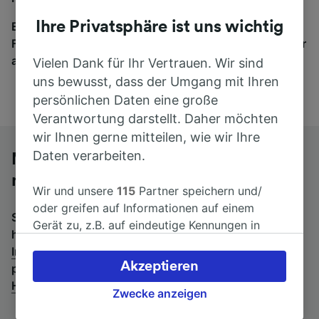
Ihre Privatsphäre ist uns wichtig
Egal, wohin die Reise geht – starten Sie mit uns.
Finden Sie hier Fahrkarten für Verbindungen von mehr
als 170 Bahn- und Busunternehmen.
Vielen Dank für Ihr Vertrauen. Wir sind
uns bewusst, dass der Umgang mit Ihren
persönlichen Daten eine große
Verantwortung darstellt. Daher möchten
wir Ihnen gerne mitteilen, wie wir Ihre
Daten verarbeiten.
Mit dem Fernbus von Innsbruck Hbf
nach Düsseldorf Hbf
Wir und unsere
115
Partner speichern und/
oder greifen auf Informationen auf einem
Suchen Sie nach einem Rückfahrtticket? Dann bitte
Gerät zu, z.B. auf eindeutige Kennungen in
hier entlang:
Fernbusse von Düsseldorf Hbf nach
Cookies, um personenbezogene Daten zu
Innsbruck Hbf
.
Wenn Sie lieber mit dem Zug fahren,
verarbeiten. Sie können Ihre Präferenzen
Akzeptieren
prüfen Sie die
Züge von Innsbruck Hbf bis Düsseldorf
akzeptieren oder verwalten, einschließlich
Hbf
.
Ihres Widerspruchsrechts bei berechtigtem
Zwecke anzeigen
Interesse. Klicken Sie dazu bitte unten oder