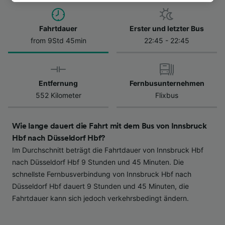
besuchen Sie jederzeit die Seite der
Datenschutzrichtlinie. Diese Präferenzen
Fahrtdauer
Erster und letzter Bus
werden unseren Partnern signalisiert und
from 9Std 45min
22:45 - 22:45
haben keinen Einfluss auf Surfdaten. Ihre
Daten werden nicht für Tracking-Zwecke
verwendet, wenn Sie uns gebeten haben, Ihr
Surfverhalten nicht zu verfolgen.
Entfernung
Fernbusunternehmen
552 Kilometer
Flixbus
Wir und unsere Partner verarbeiten Daten, um
Folgendes bereitzustellen:
Verwendung genauer Standortdaten.
Wie lange dauert die Fahrt mit dem Bus von Innsbruck
Endgeräteeigenschaften zur Identifikation
Hbf nach Düsseldorf Hbf?
aktiv abfragen. Speichern von oder Zugriff auf
Im Durchschnitt beträgt die Fahrtdauer von Innsbruck Hbf
Informationen auf einem Endgerät.
Personalisierte Werbung und Inhalte, Messung
nach Düsseldorf Hbf 9 Stunden und 45 Minuten. Die
von Werbeleistung und der Performance von
schnellste Fernbusverbindung von Innsbruck Hbf nach
Inhalten, Zielgruppenforschung sowie
Düsseldorf Hbf dauert 9 Stunden und 45 Minuten, die
Entwicklung und Verbesserung von
Fahrtdauer kann sich jedoch verkehrsbedingt ändern.
Angeboten.
Liste der Partner (Lieferanten)