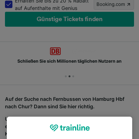
Erhalten Sie bis zu 20 % Rabatt
Booking.com
auf Aufenthalte mit Genius
Günstige Tickets finden
Schließen Sie sich Millionen täglichen Nutzern an
Auf der Suche nach Fernbussen von Hamburg Hbf
nach Chur? Dann sind Sie hier richtig.
Um Bustickets zu finden, starten Sie einfach oben
eine Suche und wir vergleichen Fahrtzeiten und
Kosten für Bahn- und Busreisen miteinander.