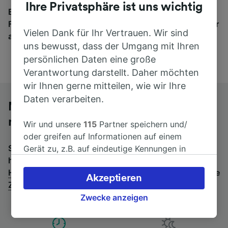
Ihre Privatsphäre ist uns wichtig
Egal, wohin die Reise geht – starten Sie mit uns.
Finden Sie hier Fahrkarten für Verbindungen von mehr
Vielen Dank für Ihr Vertrauen. Wir sind
als 170 Bahn- und Busunternehmen.
uns bewusst, dass der Umgang mit Ihren
persönlichen Daten eine große
Verantwortung darstellt. Daher möchten
wir Ihnen gerne mitteilen, wie wir Ihre
Daten verarbeiten.
Mit dem Fernbus von Hamburg Hbf
nach Chur
Wir und unsere
115
Partner speichern und/
oder greifen auf Informationen auf einem
Suchen Sie nach einem Rückfahrtticket? Dann bitte
Gerät zu, z.B. auf eindeutige Kennungen in
hier entlang:
Fernbusse von Chur nach Hamburg
Cookies, um personenbezogene Daten zu
Hbf
.
Wenn Sie lieber mit dem Zug fahren, prüfen Sie die
verarbeiten. Sie können Ihre Präferenzen
Akzeptieren
Züge von Hamburg Hbf bis Chur
.
akzeptieren oder verwalten, einschließlich
Ihres Widerspruchsrechts bei berechtigtem
Zwecke anzeigen
Interesse. Klicken Sie dazu bitte unten oder
besuchen Sie jederzeit die Seite der