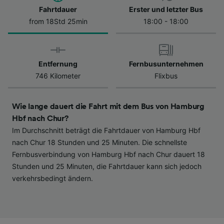
Datenschutzrichtlinie. Diese Präferenzen
Fahrtdauer
Erster und letzter Bus
werden unseren Partnern signalisiert und
from 18Std 25min
18:00 - 18:00
haben keinen Einfluss auf Surfdaten. Ihre
Daten werden nicht für Tracking-Zwecke
verwendet, wenn Sie uns gebeten haben, Ihr
Entfernung
Fernbusunternehmen
Surfverhalten nicht zu verfolgen.
746 Kilometer
Flixbus
Wir und unsere Partner verarbeiten Daten, um
Folgendes bereitzustellen:
Wie lange dauert die Fahrt mit dem Bus von Hamburg
Verwendung genauer Standortdaten.
Endgeräteeigenschaften zur Identifikation
Hbf nach Chur?
aktiv abfragen. Speichern von oder Zugriff auf
Im Durchschnitt beträgt die Fahrtdauer von Hamburg Hbf
Informationen auf einem Endgerät.
nach Chur 18 Stunden und 25 Minuten. Die schnellste
Personalisierte Werbung und Inhalte, Messung
Fernbusverbindung von Hamburg Hbf nach Chur dauert 18
von Werbeleistung und der Performance von
Stunden und 25 Minuten, die Fahrtdauer kann sich jedoch
Inhalten, Zielgruppenforschung sowie
verkehrsbedingt ändern.
Entwicklung und Verbesserung von
Angeboten.
Liste der Partner (Lieferanten)