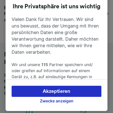
Ihre Privatsphäre ist uns wichtig
Egal, wohin die Reise geht – starten Sie mit uns.
Finden Sie hier Fahrkarten für Verbindungen von mehr
Vielen Dank für Ihr Vertrauen. Wir sind
als 170 Bahn- und Busunternehmen.
uns bewusst, dass der Umgang mit Ihren
persönlichen Daten eine große
Verantwortung darstellt. Daher möchten
wir Ihnen gerne mitteilen, wie wir Ihre
Daten verarbeiten.
Mit dem Fernbus von Hamburg-
Harburg nach Bremen
Wir und unsere
115
Partner speichern und/
oder greifen auf Informationen auf einem
Suchen Sie nach einem Rückfahrtticket? Dann bitte
Gerät zu, z.B. auf eindeutige Kennungen in
hier entlang:
Fernbusse von Bremen nach Hamburg-
Cookies, um personenbezogene Daten zu
Harburg
.
Wenn Sie lieber mit dem Zug fahren, prüfen
verarbeiten. Sie können Ihre Präferenzen
Akzeptieren
Sie die
Züge von Hamburg-Harburg bis Bremen
.
akzeptieren oder verwalten, einschließlich
Ihres Widerspruchsrechts bei berechtigtem
Zwecke anzeigen
Interesse. Klicken Sie dazu bitte unten oder