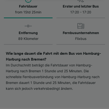
besuchen Sie jederzeit die Seite der
Datenschutzrichtlinie. Diese Präferenzen
Fahrtdauer
Erster und letzter Bus
werden unseren Partnern signalisiert und
from 1Std 25min
17:20 - 17:20
haben keinen Einfluss auf Surfdaten. Ihre
Daten werden nicht für Tracking-Zwecke
verwendet, wenn Sie uns gebeten haben, Ihr
Entfernung
Fernbusunternehmen
Surfverhalten nicht zu verfolgen.
89 Kilometer
Flixbus
Wir und unsere Partner verarbeiten Daten, um
Folgendes bereitzustellen:
Wie lange dauert die Fahrt mit dem Bus von Hamburg-
Verwendung genauer Standortdaten.
Harburg nach Bremen?
Endgeräteeigenschaften zur Identifikation
Im Durchschnitt beträgt die Fahrtdauer von Hamburg-
aktiv abfragen. Speichern von oder Zugriff auf
Informationen auf einem Endgerät.
Harburg nach Bremen 1 Stunde und 25 Minuten. Die
Personalisierte Werbung und Inhalte, Messung
schnellste Fernbusverbindung von Hamburg-Harburg nach
von Werbeleistung und der Performance von
Bremen dauert 1 Stunde und 25 Minuten, die Fahrtdauer
Inhalten, Zielgruppenforschung sowie
kann sich jedoch verkehrsbedingt ändern.
Entwicklung und Verbesserung von
Angeboten.
Liste der Partner (Lieferanten)