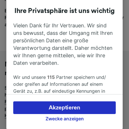
Ihre Privatsphäre ist uns wichtig
Egal, wohin die Reise geht – starten Sie mit uns.
Finden Sie hier Fahrkarten für Verbindungen von mehr
als 170 Bahn- und Busunternehmen.
Vielen Dank für Ihr Vertrauen. Wir sind
uns bewusst, dass der Umgang mit Ihren
persönlichen Daten eine große
Verantwortung darstellt. Daher möchten
wir Ihnen gerne mitteilen, wie wir Ihre
Daten verarbeiten.
Mit dem Fernbus von Fredericia St.
nach Hamburg Hbf
Wir und unsere
115
Partner speichern und/
oder greifen auf Informationen auf einem
Suchen Sie nach einem Rückfahrtticket? Dann bitte
Gerät zu, z.B. auf eindeutige Kennungen in
hier entlang:
Fernbusse von Hamburg Hbf nach
Cookies, um personenbezogene Daten zu
Fredericia St.
.
Wenn Sie lieber mit dem Zug fahren,
verarbeiten. Sie können Ihre Präferenzen
Akzeptieren
prüfen Sie die
Züge von Fredericia St. bis Hamburg
akzeptieren oder verwalten, einschließlich
Hbf
.
Ihres Widerspruchsrechts bei berechtigtem
Zwecke anzeigen
Interesse. Klicken Sie dazu bitte unten oder