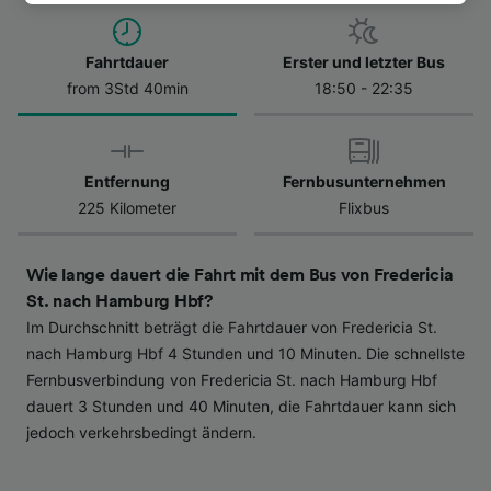
besuchen Sie jederzeit die Seite der
Datenschutzrichtlinie. Diese Präferenzen
Fahrtdauer
Erster und letzter Bus
werden unseren Partnern signalisiert und
from 3Std 40min
18:50 - 22:35
haben keinen Einfluss auf Surfdaten. Ihre
Daten werden nicht für Tracking-Zwecke
verwendet, wenn Sie uns gebeten haben, Ihr
Surfverhalten nicht zu verfolgen.
Entfernung
Fernbusunternehmen
225 Kilometer
Flixbus
Wir und unsere Partner verarbeiten Daten, um
Folgendes bereitzustellen:
Verwendung genauer Standortdaten.
Wie lange dauert die Fahrt mit dem Bus von Fredericia
Endgeräteeigenschaften zur Identifikation
St. nach Hamburg Hbf?
aktiv abfragen. Speichern von oder Zugriff auf
Im Durchschnitt beträgt die Fahrtdauer von Fredericia St.
Informationen auf einem Endgerät.
Personalisierte Werbung und Inhalte, Messung
nach Hamburg Hbf 4 Stunden und 10 Minuten. Die schnellste
von Werbeleistung und der Performance von
Fernbusverbindung von Fredericia St. nach Hamburg Hbf
Inhalten, Zielgruppenforschung sowie
dauert 3 Stunden und 40 Minuten, die Fahrtdauer kann sich
Entwicklung und Verbesserung von
jedoch verkehrsbedingt ändern.
Angeboten.
Liste der Partner (Lieferanten)