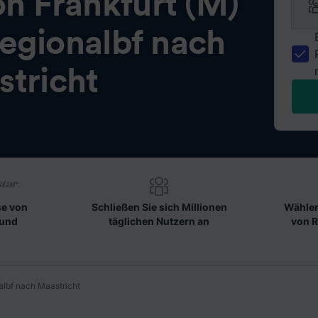
on
Frankfurt (M)
egionalbf nach
tricht
se von
Schließen Sie sich Millionen
Wählen
 und
täglichen Nutzern an
von R
albf nach Maastricht