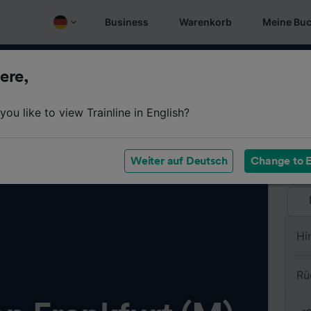
Business
Warenkorb
Meine Bu
ere,
Vo
ou like to view Trainline in English?
Na
Weiter auf Deutsch
Change to E
Hi
Rü