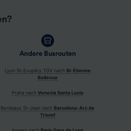
en?
Andere Busrouten
Lyon St-Exupéry TGV nach
St-Étienne
Bellevue
Praha nach
Venezia Santa Lucia
Bordeaux St-Jean nach
Barcelona-Arc de
Triomf
Angers nach
Paris Gare de Lyon