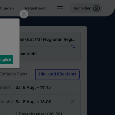
chungen
Registrieren
Anmelden
n
ch
nglish
Via
Einfache Fahrt
Hin- und Rückfahrt
nfahrt
ckfahrt
1 Erwachsene/r (26-59)