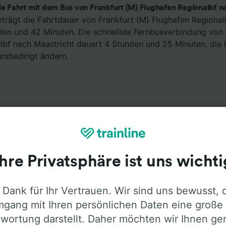
ie Fahrt mit dem Bus von Frankfurt (M) Flughafen Regionalbf n
eträgt die Fahrtdauer von Frankfurt (M) Flughafen Regional
den und 42 Minuten. Die schnellste Fernbusverbindung von 
lbf nach Maastricht dauert 4 Stunden und 25 Minuten, die
hrsbedingt ändern.
Ihre Privatsphäre ist uns wichti
Ausstattung an Bord
 Dank für Ihr Vertrauen. Wir sind uns bewusst, 
ankfurt (M) Flughafen Regionalbf nach Maastricht mit
Flix
um mehr Informationen über die Busausstattung der Anbiete
gang mit Ihren persönlichen Daten eine große
wortung darstellt. Daher möchten wir Ihnen ge