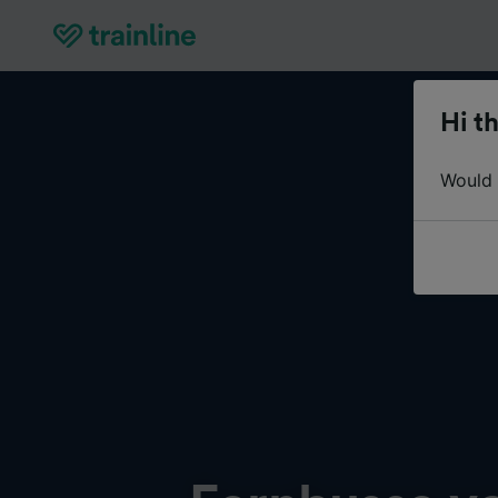
Hi th
Would y