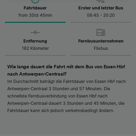
besuchen Sie jederzeit die Seite der
Datenschutzrichtlinie. Diese Präferenzen
Fahrtdauer
Erster und letzter Bus
werden unseren Partnern signalisiert und
from 3Std 45min
06:45 - 20:20
haben keinen Einfluss auf Surfdaten. Ihre
Daten werden nicht für Tracking-Zwecke
verwendet, wenn Sie uns gebeten haben, Ihr
Entfernung
Fernbusunternehmen
Surfverhalten nicht zu verfolgen.
182 Kilometer
Flixbus
Wir und unsere Partner verarbeiten Daten, um
Folgendes bereitzustellen:
Wie lange dauert die Fahrt mit dem Bus von Essen Hbf
Verwendung genauer Standortdaten.
nach Antwerpen-Centraal?
Endgeräteeigenschaften zur Identifikation
Im Durchschnitt beträgt die Fahrtdauer von Essen Hbf nach
aktiv abfragen. Speichern von oder Zugriff auf
Informationen auf einem Endgerät.
Antwerpen-Centraal 3 Stunden und 57 Minuten. Die
Personalisierte Werbung und Inhalte, Messung
schnellste Fernbusverbindung von Essen Hbf nach
von Werbeleistung und der Performance von
Antwerpen-Centraal dauert 3 Stunden und 45 Minuten, die
Inhalten, Zielgruppenforschung sowie
Fahrtdauer kann sich jedoch verkehrsbedingt ändern.
Entwicklung und Verbesserung von
Angeboten.
Liste der Partner (Lieferanten)