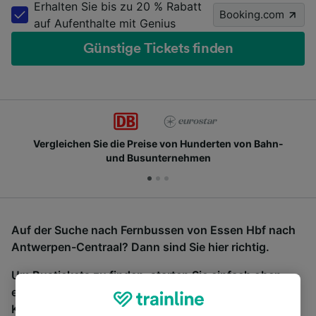
Erhalten Sie bis zu 20 % Rabatt
Booking.com
auf Aufenthalte mit Genius
Günstige Tickets finden
Vergleichen Sie die Preise von Hunderten von Bahn-
und Busunternehmen
Auf der Suche nach Fernbussen von Essen Hbf nach
Antwerpen-Centraal? Dann sind Sie hier richtig.
Um Bustickets zu finden, starten Sie einfach oben
eine Suche und wir vergleichen Fahrtzeiten und
Kosten für Bahn- und Busreisen miteinander.