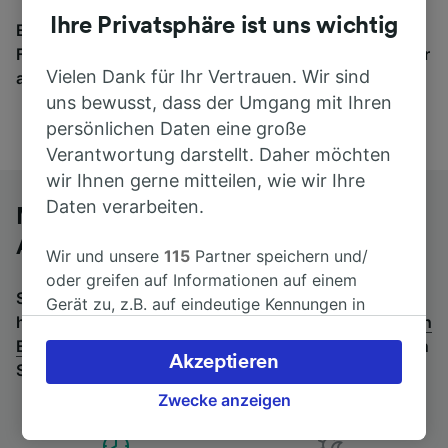
Ihre Privatsphäre ist uns wichtig
Egal, wohin die Reise geht – starten Sie mit uns.
Finden Sie hier Fahrkarten für Verbindungen von mehr
Vielen Dank für Ihr Vertrauen. Wir sind
als 170 Bahn- und Busunternehmen.
uns bewusst, dass der Umgang mit Ihren
persönlichen Daten eine große
Verantwortung darstellt. Daher möchten
wir Ihnen gerne mitteilen, wie wir Ihre
Daten verarbeiten.
Mit dem Fernbus von Essen Hbf nach
Antwerpen-Centraal
Wir und unsere
115
Partner speichern und/
oder greifen auf Informationen auf einem
Suchen Sie nach einem Rückfahrtticket? Dann bitte
Gerät zu, z.B. auf eindeutige Kennungen in
hier entlang:
Fernbusse von Antwerpen-Centraal nach
Cookies, um personenbezogene Daten zu
Essen Hbf
.
Wenn Sie lieber mit dem Zug fahren, prüfen
verarbeiten. Sie können Ihre Präferenzen
Akzeptieren
Sie die
Züge von Essen Hbf bis Antwerpen-Centraal
.
akzeptieren oder verwalten, einschließlich
Ihres Widerspruchsrechts bei berechtigtem
Zwecke anzeigen
Interesse. Klicken Sie dazu bitte unten oder