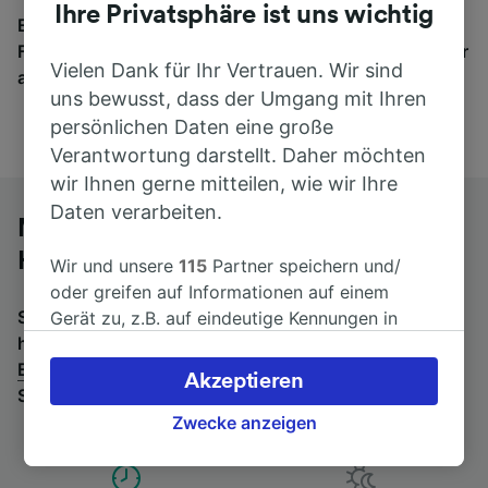
Ihre Privatsphäre ist uns wichtig
Egal, wohin die Reise geht – starten Sie mit uns.
Finden Sie hier Fahrkarten für Verbindungen von mehr
Vielen Dank für Ihr Vertrauen. Wir sind
als 170 Bahn- und Busunternehmen.
uns bewusst, dass der Umgang mit Ihren
persönlichen Daten eine große
Verantwortung darstellt. Daher möchten
wir Ihnen gerne mitteilen, wie wir Ihre
Daten verarbeiten.
Mit dem Fernbus von Erlangen nach
Hamburg
Wir und unsere
115
Partner speichern und/
oder greifen auf Informationen auf einem
Suchen Sie nach einem Rückfahrtticket? Dann bitte
Gerät zu, z.B. auf eindeutige Kennungen in
hier entlang:
Fernbusse von Hamburg nach
Cookies, um personenbezogene Daten zu
Erlangen
.
Wenn Sie lieber mit dem Zug fahren, prüfen
verarbeiten. Sie können Ihre Präferenzen
Akzeptieren
Sie die
Züge von Erlangen bis Hamburg
.
akzeptieren oder verwalten, einschließlich
Ihres Widerspruchsrechts bei berechtigtem
Zwecke anzeigen
Interesse. Klicken Sie dazu bitte unten oder
besuchen Sie jederzeit die Seite der