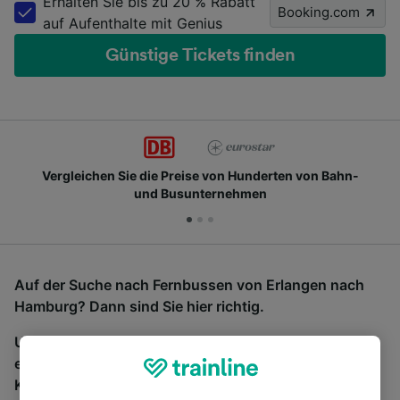
Erhalten Sie bis zu 20 % Rabatt
Booking.com
auf Aufenthalte mit Genius
Günstige Tickets finden
Vergleichen Sie die Preise von Hunderten von Bahn-
und Busunternehmen
Auf der Suche nach Fernbussen von Erlangen nach
Hamburg? Dann sind Sie hier richtig.
Um Bustickets zu finden, starten Sie einfach oben
eine Suche und wir vergleichen Fahrtzeiten und
Kosten für Bahn- und Busreisen miteinander.