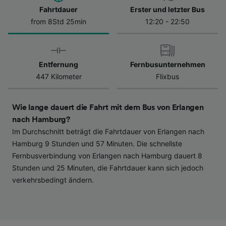
Datenschutzrichtlinie. Diese Präferenzen
Fahrtdauer
Erster und letzter Bus
werden unseren Partnern signalisiert und
from 8Std 25min
12:20 - 22:50
haben keinen Einfluss auf Surfdaten. Ihre
Daten werden nicht für Tracking-Zwecke
verwendet, wenn Sie uns gebeten haben, Ihr
Entfernung
Fernbusunternehmen
Surfverhalten nicht zu verfolgen.
447 Kilometer
Flixbus
Wir und unsere Partner verarbeiten Daten, um
Folgendes bereitzustellen:
Wie lange dauert die Fahrt mit dem Bus von Erlangen
Verwendung genauer Standortdaten.
Endgeräteeigenschaften zur Identifikation
nach Hamburg?
aktiv abfragen. Speichern von oder Zugriff auf
Im Durchschnitt beträgt die Fahrtdauer von Erlangen nach
Informationen auf einem Endgerät.
Hamburg 9 Stunden und 57 Minuten. Die schnellste
Personalisierte Werbung und Inhalte, Messung
Fernbusverbindung von Erlangen nach Hamburg dauert 8
von Werbeleistung und der Performance von
Stunden und 25 Minuten, die Fahrtdauer kann sich jedoch
Inhalten, Zielgruppenforschung sowie
verkehrsbedingt ändern.
Entwicklung und Verbesserung von
Angeboten.
Liste der Partner (Lieferanten)