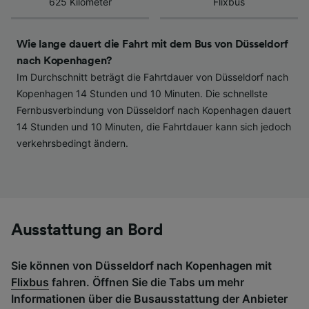
625 Kilometer
Flixbus
haben keinen Einfluss auf Surfdaten. Ihre
Daten werden nicht für Tracking-Zwecke
verwendet, wenn Sie uns gebeten haben, Ihr
Wie lange dauert die Fahrt mit dem Bus von Düsseldorf
Surfverhalten nicht zu verfolgen.
nach Kopenhagen?
Im Durchschnitt beträgt die Fahrtdauer von Düsseldorf nach
Wir und unsere Partner verarbeiten Daten, um
Kopenhagen 14 Stunden und 10 Minuten. Die schnellste
Folgendes bereitzustellen:
Fernbusverbindung von Düsseldorf nach Kopenhagen dauert
Verwendung genauer Standortdaten.
14 Stunden und 10 Minuten, die Fahrtdauer kann sich jedoch
Endgeräteeigenschaften zur Identifikation
verkehrsbedingt ändern.
aktiv abfragen. Speichern von oder Zugriff auf
Informationen auf einem Endgerät.
Personalisierte Werbung und Inhalte, Messung
von Werbeleistung und der Performance von
Inhalten, Zielgruppenforschung sowie
Entwicklung und Verbesserung von
Angeboten.
Ausstattung an Bord
Liste der Partner (Lieferanten)
Sie können von Düsseldorf nach Kopenhagen mit
Flixbus
fahren. Öffnen Sie die Tabs um mehr
Informationen über die Busausstattung der Anbieter