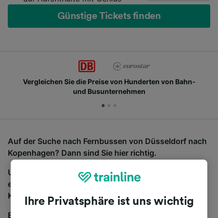
Günstige Tickets finden
Vergleichen Sie die Preise von Hunderten von Bahn-
und Busunternehmen
Auf der Suche nach Fernbussen von Düsseldorf nach
Kopenhagen? Dann sind Sie hier richtig.
Um Bustickets zu finden, starten Sie einfach oben
eine Suche und wir vergleichen Fahrtzeiten und
Kosten für Bahn- und Busreisen miteinander.
Ihre Privatsphäre ist uns wichtig
Egal, wohin die Reise geht – starten Sie mit uns.