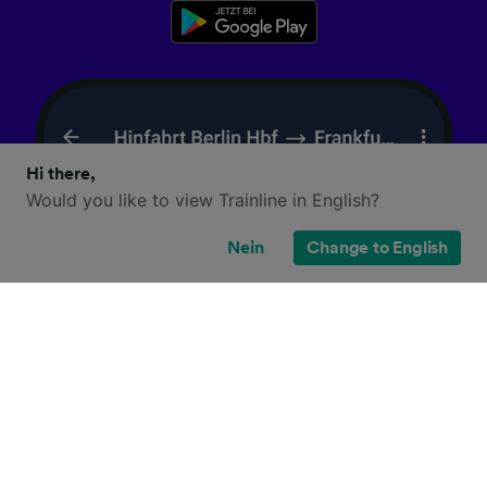
Hi there,
Would you like to view Trainline in English?
Nein
Change to English