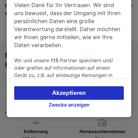
Vielen Dank für Ihr Vertrauen. Wir sind
Finden Sie hier Fahrkarten für Verbindungen von mehr
als 170 Bahn- und Busunternehmen.
uns bewusst, dass der Umgang mit Ihren
persönlichen Daten eine große
Verantwortung darstellt. Daher möchten
wir Ihnen gerne mitteilen, wie wir Ihre
Daten verarbeiten.
Mit dem Fernbus von Düsseldorf nach
Wir und unsere
115
Partner speichern und/
Kopenhagen
oder greifen auf Informationen auf einem
Gerät zu, z.B. auf eindeutige Kennungen in
Cookies, um personenbezogene Daten zu
verarbeiten. Sie können Ihre Präferenzen
Akzeptieren
akzeptieren oder verwalten, einschließlich
Fahrtdauer
Erster und letzter Bus
Ihres Widerspruchsrechts bei berechtigtem
Zwecke anzeigen
from 14Std 10min
23:05 - 23:05
Interesse. Klicken Sie dazu bitte unten oder
besuchen Sie jederzeit die Seite der
Datenschutzrichtlinie. Diese Präferenzen
Entfernung
Fernbusunternehmen
werden unseren Partnern signalisiert und