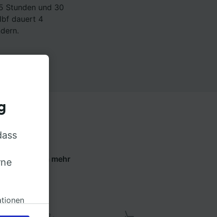
 5 Stunden und 30
Hbf dauert 4
dern.
g
dass
e die Tabs um mehr
rne
ren.
ationen