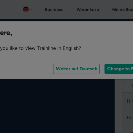
Business
Warenkorb
Meine Bu
ere,
Vo
ou like to view Trainline in English?
Na
Weiter auf Deutsch
Change to E
Hi
Rü