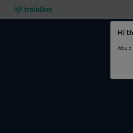
Hi th
Would y