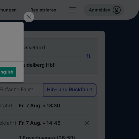
chungen
Registrieren
Anmelden
n
ch
nglish
Via
Einfache Fahrt
Hin- und Rückfahrt
nfahrt
ckfahrt
1 Erwachsene/r (26-59)