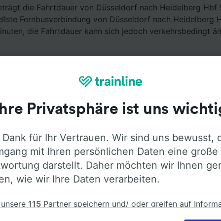
eträgt die Fahrtdauer von Düsseldorf nach Heidelberg Hbf
ellste Fernbusverbindung von Düsseldorf nach Heidelberg 
nuten, die Fahrtdauer kann sich jedoch verkehrsbedingt än
Ihre Privatsphäre ist uns wichti
Ausstattung an Bord
 Dank für Ihr Vertrauen. Wir sind uns bewusst, 
gang mit Ihren persönlichen Daten eine große
sseldorf nach Heidelberg Hbf mit
Flixbus
fahren. Öffnen Si
wortung darstellt. Daher möchten wir Ihnen ge
ormationen über die Busausstattung der Anbieter zu erfah
len, wie wir Ihre Daten verarbeiten.
 unsere
115
Partner speichern und/ oder greifen auf Inform
em Gerät zu, z.B. auf eindeutige Kennungen in Cookies, um