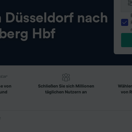
n
Düsseldorf nach
berg Hbf
se von
Schließen Sie sich Millionen
Wählen
 und
täglichen Nutzern an
von R
f