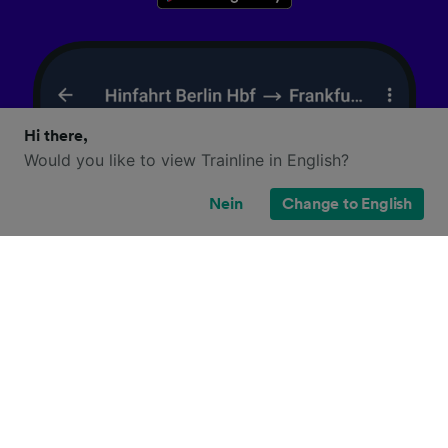
Hi there,
Would you like to view Trainline in English?
Nein
Change to English