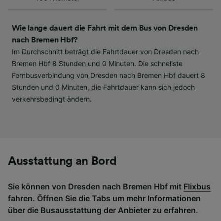
haben keinen Einfluss auf Surfdaten. Ihre
Daten werden nicht für Tracking-Zwecke
verwendet, wenn Sie uns gebeten haben, Ihr
Wie lange dauert die Fahrt mit dem Bus von Dresden
Surfverhalten nicht zu verfolgen.
nach Bremen Hbf?
Im Durchschnitt beträgt die Fahrtdauer von Dresden nach
Wir und unsere Partner verarbeiten Daten, um
Bremen Hbf 8 Stunden und 0 Minuten. Die schnellste
Folgendes bereitzustellen:
Fernbusverbindung von Dresden nach Bremen Hbf dauert 8
Verwendung genauer Standortdaten.
Stunden und 0 Minuten, die Fahrtdauer kann sich jedoch
Endgeräteeigenschaften zur Identifikation
aktiv abfragen. Speichern von oder Zugriff auf
verkehrsbedingt ändern.
Informationen auf einem Endgerät.
Personalisierte Werbung und Inhalte, Messung
von Werbeleistung und der Performance von
Inhalten, Zielgruppenforschung sowie
Entwicklung und Verbesserung von
Angeboten.
Ausstattung an Bord
Liste der Partner (Lieferanten)
Sie können von Dresden nach Bremen Hbf mit
Flixbus
fahren. Öffnen Sie die Tabs um mehr Informationen
über die Busausstattung der Anbieter zu erfahren.