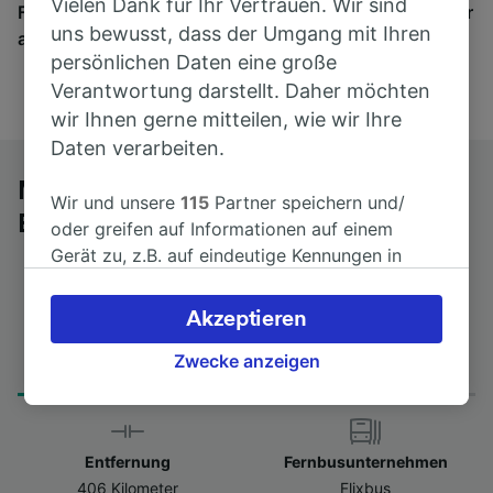
Vielen Dank für Ihr Vertrauen. Wir sind
Finden Sie hier Fahrkarten für Verbindungen von mehr
uns bewusst, dass der Umgang mit Ihren
als 170 Bahn- und Busunternehmen.
persönlichen Daten eine große
Verantwortung darstellt. Daher möchten
wir Ihnen gerne mitteilen, wie wir Ihre
Daten verarbeiten.
Mit dem Fernbus von Dresden nach
Wir und unsere
115
Partner speichern und/
Bremen Hbf
oder greifen auf Informationen auf einem
Gerät zu, z.B. auf eindeutige Kennungen in
Cookies, um personenbezogene Daten zu
verarbeiten. Sie können Ihre Präferenzen
Akzeptieren
akzeptieren oder verwalten, einschließlich
Fahrtdauer
Erster und letzter Bus
Ihres Widerspruchsrechts bei berechtigtem
Zwecke anzeigen
from 8Std 0min
14:15 - 14:15
Interesse. Klicken Sie dazu bitte unten oder
besuchen Sie jederzeit die Seite der
Datenschutzrichtlinie. Diese Präferenzen
Entfernung
Fernbusunternehmen
werden unseren Partnern signalisiert und
406 Kilometer
Flixbus