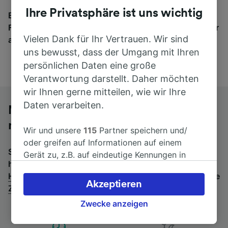
Ihre Privatsphäre ist uns wichtig
Egal, wohin die Reise geht – starten Sie mit uns.
Finden Sie hier Fahrkarten für Verbindungen von mehr
Vielen Dank für Ihr Vertrauen. Wir sind
als 170 Bahn- und Busunternehmen.
uns bewusst, dass der Umgang mit Ihren
persönlichen Daten eine große
Verantwortung darstellt. Daher möchten
wir Ihnen gerne mitteilen, wie wir Ihre
Daten verarbeiten.
Mit dem Fernbus von Dortmund Hbf
nach Siegen
Wir und unsere
115
Partner speichern und/
oder greifen auf Informationen auf einem
Suchen Sie nach einem Rückfahrtticket? Dann bitte
Gerät zu, z.B. auf eindeutige Kennungen in
hier entlang:
Fernbusse von Siegen nach Dortmund
Cookies, um personenbezogene Daten zu
Hbf
.
Wenn Sie lieber mit dem Zug fahren, prüfen Sie die
verarbeiten. Sie können Ihre Präferenzen
Akzeptieren
Züge von Dortmund Hbf bis Siegen
.
akzeptieren oder verwalten, einschließlich
Ihres Widerspruchsrechts bei berechtigtem
Zwecke anzeigen
Interesse. Klicken Sie dazu bitte unten oder