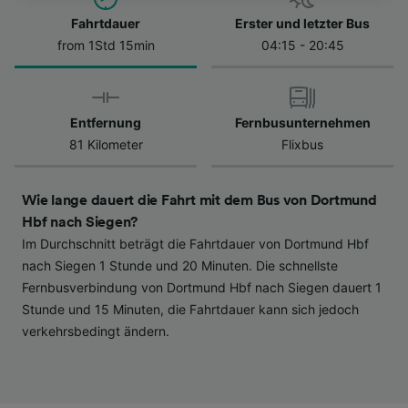
besuchen Sie jederzeit die Seite der
Datenschutzrichtlinie. Diese Präferenzen
Fahrtdauer
Erster und letzter Bus
werden unseren Partnern signalisiert und
from 1Std 15min
04:15 - 20:45
haben keinen Einfluss auf Surfdaten. Ihre
Daten werden nicht für Tracking-Zwecke
verwendet, wenn Sie uns gebeten haben, Ihr
Entfernung
Fernbusunternehmen
Surfverhalten nicht zu verfolgen.
81 Kilometer
Flixbus
Wir und unsere Partner verarbeiten Daten, um
Folgendes bereitzustellen:
Wie lange dauert die Fahrt mit dem Bus von Dortmund
Verwendung genauer Standortdaten.
Hbf nach Siegen?
Endgeräteeigenschaften zur Identifikation
Im Durchschnitt beträgt die Fahrtdauer von Dortmund Hbf
aktiv abfragen. Speichern von oder Zugriff auf
Informationen auf einem Endgerät.
nach Siegen 1 Stunde und 20 Minuten. Die schnellste
Personalisierte Werbung und Inhalte, Messung
Fernbusverbindung von Dortmund Hbf nach Siegen dauert 1
von Werbeleistung und der Performance von
Stunde und 15 Minuten, die Fahrtdauer kann sich jedoch
Inhalten, Zielgruppenforschung sowie
verkehrsbedingt ändern.
Entwicklung und Verbesserung von
Angeboten.
Liste der Partner (Lieferanten)