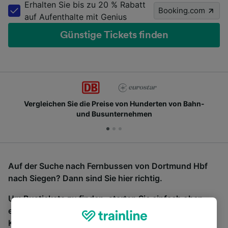
Erhalten Sie bis zu 20 % Rabatt
Booking.com
auf Aufenthalte mit Genius
Günstige Tickets finden
Vergleichen Sie die Preise von Hunderten von Bahn-
und Busunternehmen
Auf der Suche nach Fernbussen von Dortmund Hbf
nach Siegen? Dann sind Sie hier richtig.
Um Bustickets zu finden, starten Sie einfach oben
eine Suche und wir vergleichen Fahrtzeiten und
Kosten für Bahn- und Busreisen miteinander.