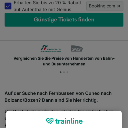
Erhalten Sie bis zu 20 % Rabatt
Booking.com
auf Aufenthalte mit Genius
Günstige Tickets finden
Vergleichen Sie die Preise von Hunderten von Bahn-
und Busunternehmen
Auf der Suche nach Fernbussen von Cuneo nach
Bolzano/Bozen? Dann sind Sie hier richtig.
Um Bustickets zu finden, starten Sie einfach oben
eine Suche und wir vergleichen Fahrtzeiten und
Kosten für Bahn- und Busreisen miteinander.