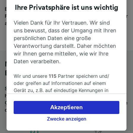
Ihre Privatsphäre ist uns wichtig
Egal, wohin die Reise geht – starten Sie mit uns.
Finden Sie hier Fahrkarten für Verbindungen von mehr
Vielen Dank für Ihr Vertrauen. Wir sind
als 170 Bahn- und Busunternehmen.
uns bewusst, dass der Umgang mit Ihren
persönlichen Daten eine große
Verantwortung darstellt. Daher möchten
wir Ihnen gerne mitteilen, wie wir Ihre
Daten verarbeiten.
Mit dem Fernbus von Cuneo nach
Bolzano/Bozen
Wir und unsere
115
Partner speichern und/
oder greifen auf Informationen auf einem
Suchen Sie nach einem Rückfahrtticket? Dann bitte
Gerät zu, z.B. auf eindeutige Kennungen in
hier entlang:
Fernbusse von Bolzano/Bozen nach
Cookies, um personenbezogene Daten zu
Cuneo
.
Wenn Sie lieber mit dem Zug fahren, prüfen Sie
verarbeiten. Sie können Ihre Präferenzen
Akzeptieren
die
Züge von Cuneo bis Bolzano/Bozen
.
akzeptieren oder verwalten, einschließlich
Ihres Widerspruchsrechts bei berechtigtem
Zwecke anzeigen
Interesse. Klicken Sie dazu bitte unten oder