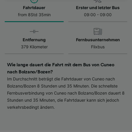
besuchen Sie jederzeit die Seite der
Datenschutzrichtlinie. Diese Präferenzen
Fahrtdauer
Erster und letzter Bus
werden unseren Partnern signalisiert und
from 8Std 35min
09:00 - 09:00
haben keinen Einfluss auf Surfdaten. Ihre
Daten werden nicht für Tracking-Zwecke
verwendet, wenn Sie uns gebeten haben, Ihr
Entfernung
Fernbusunternehmen
Surfverhalten nicht zu verfolgen.
379 Kilometer
Flixbus
Wir und unsere Partner verarbeiten Daten, um
Folgendes bereitzustellen:
Wie lange dauert die Fahrt mit dem Bus von Cuneo
Verwendung genauer Standortdaten.
nach Bolzano/Bozen?
Endgeräteeigenschaften zur Identifikation
Im Durchschnitt beträgt die Fahrtdauer von Cuneo nach
aktiv abfragen. Speichern von oder Zugriff auf
Informationen auf einem Endgerät.
Bolzano/Bozen 8 Stunden und 35 Minuten. Die schnellste
Personalisierte Werbung und Inhalte, Messung
Fernbusverbindung von Cuneo nach Bolzano/Bozen dauert 8
von Werbeleistung und der Performance von
Stunden und 35 Minuten, die Fahrtdauer kann sich jedoch
Inhalten, Zielgruppenforschung sowie
verkehrsbedingt ändern.
Entwicklung und Verbesserung von
Angeboten.
Liste der Partner (Lieferanten)