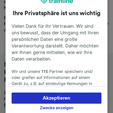
eine Suche und wir vergleichen Fahrtzeiten und
Kosten für Bahn- und Busreisen miteinander.
Ihre Privatsphäre ist uns wichtig
Egal, wohin die Reise geht – starten Sie mit uns.
Finden Sie hier Fahrkarten für Verbindungen von mehr
Vielen Dank für Ihr Vertrauen. Wir sind
als 170 Bahn- und Busunternehmen.
uns bewusst, dass der Umgang mit Ihren
persönlichen Daten eine große
Verantwortung darstellt. Daher möchten
wir Ihnen gerne mitteilen, wie wir Ihre
Daten verarbeiten.
Mit dem Fernbus von Clermont-
Wir und unsere
115
Partner speichern und/
Ferrand nach Chambéry Challes-les-
oder greifen auf Informationen auf einem
Eaux
Gerät zu, z.B. auf eindeutige Kennungen in
Cookies, um personenbezogene Daten zu
Suchen Sie nach einem Rückfahrtticket? Dann bitte
verarbeiten. Sie können Ihre Präferenzen
Akzeptieren
hier entlang:
Fernbusse von Chambéry Challes-les-
akzeptieren oder verwalten, einschließlich
Eaux nach Clermont-Ferrand
.
Ihres Widerspruchsrechts bei berechtigtem
Zwecke anzeigen