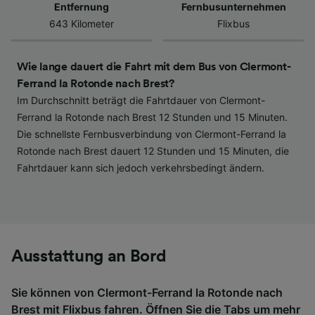
werden unseren Partnern signalisiert und
Entfernung
Fernbusunternehmen
haben keinen Einfluss auf Surfdaten. Ihre
643 Kilometer
Flixbus
Daten werden nicht für Tracking-Zwecke
verwendet, wenn Sie uns gebeten haben, Ihr
Surfverhalten nicht zu verfolgen.
Wie lange dauert die Fahrt mit dem Bus von Clermont-
Ferrand la Rotonde nach Brest?
Wir und unsere Partner verarbeiten Daten, um
Im Durchschnitt beträgt die Fahrtdauer von Clermont-
Folgendes bereitzustellen:
Ferrand la Rotonde nach Brest 12 Stunden und 15 Minuten.
Verwendung genauer Standortdaten.
Die schnellste Fernbusverbindung von Clermont-Ferrand la
Endgeräteeigenschaften zur Identifikation
Rotonde nach Brest dauert 12 Stunden und 15 Minuten, die
aktiv abfragen. Speichern von oder Zugriff auf
Fahrtdauer kann sich jedoch verkehrsbedingt ändern.
Informationen auf einem Endgerät.
Personalisierte Werbung und Inhalte, Messung
von Werbeleistung und der Performance von
Inhalten, Zielgruppenforschung sowie
Entwicklung und Verbesserung von
Angeboten.
Ausstattung an Bord
Liste der Partner (Lieferanten)
Sie können von Clermont-Ferrand la Rotonde nach
Brest mit
Flixbus
fahren. Öffnen Sie die Tabs um mehr