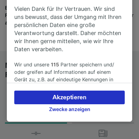
Egal, wohin die Reise geht – starten Sie mit uns.
Vielen Dank für Ihr Vertrauen. Wir sind
Finden Sie hier Fahrkarten für Verbindungen von mehr
uns bewusst, dass der Umgang mit Ihren
als 170 Bahn- und Busunternehmen.
persönlichen Daten eine große
Verantwortung darstellt. Daher möchten
wir Ihnen gerne mitteilen, wie wir Ihre
Daten verarbeiten.
Wir und unsere
115
Partner speichern und/
Mit dem Fernbus von Clermont-
oder greifen auf Informationen auf einem
Ferrand la Rotonde nach Brest
Gerät zu, z.B. auf eindeutige Kennungen in
Cookies, um personenbezogene Daten zu
verarbeiten. Sie können Ihre Präferenzen
Akzeptieren
akzeptieren oder verwalten, einschließlich
Fahrtdauer
Erster und letzter Bus
Ihres Widerspruchsrechts bei berechtigtem
Zwecke anzeigen
from 12Std 15min
00:50 - 00:50
Interesse. Klicken Sie dazu bitte unten oder
besuchen Sie jederzeit die Seite der
Datenschutzrichtlinie. Diese Präferenzen