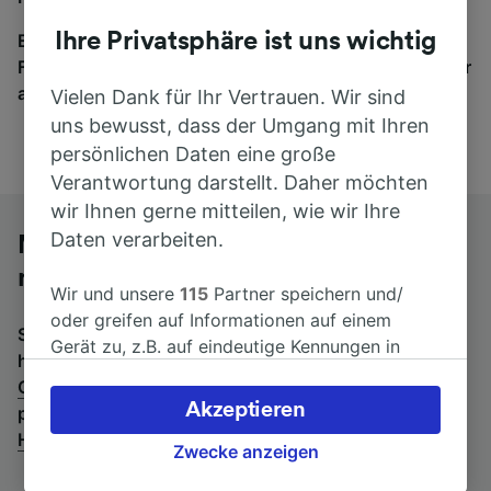
Ihre Privatsphäre ist uns wichtig
Egal, wohin die Reise geht – starten Sie mit uns.
Finden Sie hier Fahrkarten für Verbindungen von mehr
als 170 Bahn- und Busunternehmen.
Vielen Dank für Ihr Vertrauen. Wir sind
uns bewusst, dass der Umgang mit Ihren
persönlichen Daten eine große
Verantwortung darstellt. Daher möchten
wir Ihnen gerne mitteilen, wie wir Ihre
Daten verarbeiten.
Mit dem Fernbus von Chemnitz Süd
nach Dresden Hbf
Wir und unsere
115
Partner speichern und/
oder greifen auf Informationen auf einem
Suchen Sie nach einem Rückfahrtticket? Dann bitte
Gerät zu, z.B. auf eindeutige Kennungen in
hier entlang:
Fernbusse von Dresden Hbf nach
Cookies, um personenbezogene Daten zu
Chemnitz Süd
.
Wenn Sie lieber mit dem Zug fahren,
verarbeiten. Sie können Ihre Präferenzen
Akzeptieren
prüfen Sie die
Züge von Chemnitz Süd bis Dresden
akzeptieren oder verwalten, einschließlich
Hbf
.
Ihres Widerspruchsrechts bei berechtigtem
Zwecke anzeigen
Interesse. Klicken Sie dazu bitte unten oder