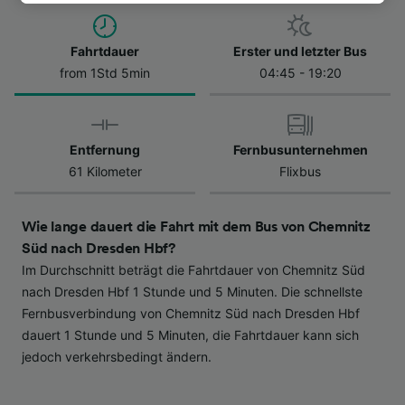
besuchen Sie jederzeit die Seite der
Datenschutzrichtlinie. Diese Präferenzen
Fahrtdauer
Erster und letzter Bus
werden unseren Partnern signalisiert und
from 1Std 5min
04:45 - 19:20
haben keinen Einfluss auf Surfdaten. Ihre
Daten werden nicht für Tracking-Zwecke
verwendet, wenn Sie uns gebeten haben, Ihr
Surfverhalten nicht zu verfolgen.
Entfernung
Fernbusunternehmen
61 Kilometer
Flixbus
Wir und unsere Partner verarbeiten Daten, um
Folgendes bereitzustellen:
Verwendung genauer Standortdaten.
Wie lange dauert die Fahrt mit dem Bus von Chemnitz
Endgeräteeigenschaften zur Identifikation
Süd nach Dresden Hbf?
aktiv abfragen. Speichern von oder Zugriff auf
Im Durchschnitt beträgt die Fahrtdauer von Chemnitz Süd
Informationen auf einem Endgerät.
Personalisierte Werbung und Inhalte, Messung
nach Dresden Hbf 1 Stunde und 5 Minuten. Die schnellste
von Werbeleistung und der Performance von
Fernbusverbindung von Chemnitz Süd nach Dresden Hbf
Inhalten, Zielgruppenforschung sowie
dauert 1 Stunde und 5 Minuten, die Fahrtdauer kann sich
Entwicklung und Verbesserung von
jedoch verkehrsbedingt ändern.
Angeboten.
Liste der Partner (Lieferanten)