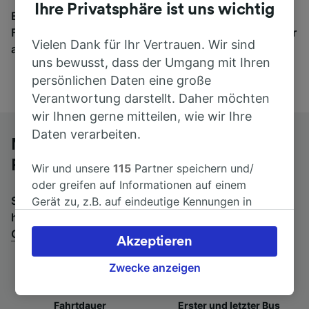
Ihre Privatsphäre ist uns wichtig
Egal, wohin die Reise geht – starten Sie mit uns.
Finden Sie hier Fahrkarten für Verbindungen von mehr
Vielen Dank für Ihr Vertrauen. Wir sind
als 170 Bahn- und Busunternehmen.
uns bewusst, dass der Umgang mit Ihren
persönlichen Daten eine große
Verantwortung darstellt. Daher möchten
wir Ihnen gerne mitteilen, wie wir Ihre
Daten verarbeiten.
Mit dem Fernbus von Cannes nach
Paris Austerlitz
Wir und unsere
115
Partner speichern und/
oder greifen auf Informationen auf einem
Suchen Sie nach einem Rückfahrtticket? Dann bitte
Gerät zu, z.B. auf eindeutige Kennungen in
hier entlang:
Fernbusse von Paris Austerlitz nach
Cookies, um personenbezogene Daten zu
Cannes
.
verarbeiten. Sie können Ihre Präferenzen
Akzeptieren
akzeptieren oder verwalten, einschließlich
Ihres Widerspruchsrechts bei berechtigtem
Zwecke anzeigen
Interesse. Klicken Sie dazu bitte unten oder
besuchen Sie jederzeit die Seite der
Fahrtdauer
Erster und letzter Bus