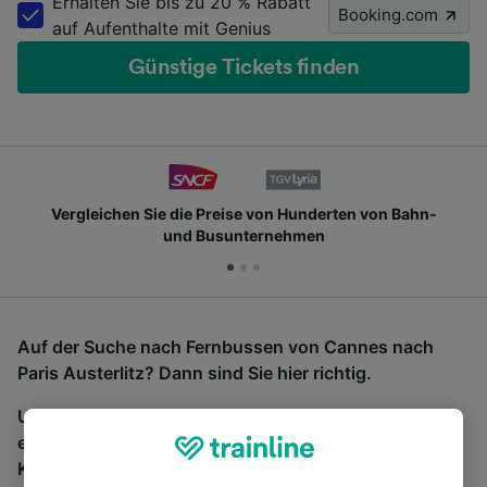
Erhalten Sie bis zu 20 % Rabatt
Booking.com
auf Aufenthalte mit Genius
Günstige Tickets finden
Vergleichen Sie die Preise von Hunderten von Bahn-
und Busunternehmen
Auf der Suche nach Fernbussen von Cannes nach
Paris Austerlitz? Dann sind Sie hier richtig.
Um Bustickets zu finden, starten Sie einfach oben
eine Suche und wir vergleichen Fahrtzeiten und
Kosten für Bahn- und Busreisen miteinander.