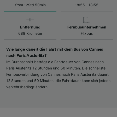
Datenschutzrichtlinie. Diese Präferenzen
from 12Std 50min
18:55 - 18:55
werden unseren Partnern signalisiert und
haben keinen Einfluss auf Surfdaten. Ihre
Daten werden nicht für Tracking-Zwecke
Entfernung
Fernbusunternehmen
verwendet, wenn Sie uns gebeten haben, Ihr
688 Kilometer
Flixbus
Surfverhalten nicht zu verfolgen.
Wir und unsere Partner verarbeiten Daten, um
Wie lange dauert die Fahrt mit dem Bus von Cannes
Folgendes bereitzustellen:
nach Paris Austerlitz?
Verwendung genauer Standortdaten.
Im Durchschnitt beträgt die Fahrtdauer von Cannes nach
Endgeräteeigenschaften zur Identifikation
aktiv abfragen. Speichern von oder Zugriff auf
Paris Austerlitz 12 Stunden und 50 Minuten. Die schnellste
Informationen auf einem Endgerät.
Fernbusverbindung von Cannes nach Paris Austerlitz dauert
Personalisierte Werbung und Inhalte, Messung
12 Stunden und 50 Minuten, die Fahrtdauer kann sich jedoch
von Werbeleistung und der Performance von
verkehrsbedingt ändern.
Inhalten, Zielgruppenforschung sowie
Entwicklung und Verbesserung von
Angeboten.
Liste der Partner (Lieferanten)