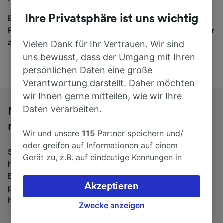
Ihre Privatsphäre ist uns wichtig
Egal, wohin die Reise geht – starten Sie mit uns.
Finden Sie hier Fahrkarten für Verbindungen von mehr
als 170 Bahn- und Busunternehmen.
Vielen Dank für Ihr Vertrauen. Wir sind
uns bewusst, dass der Umgang mit Ihren
persönlichen Daten eine große
Verantwortung darstellt. Daher möchten
wir Ihnen gerne mitteilen, wie wir Ihre
Daten verarbeiten.
Mit dem Fernbus von Bratislava hl.st.
nach München Hbf
Wir und unsere
115
Partner speichern und/
oder greifen auf Informationen auf einem
Suchen Sie nach einem Rückfahrtticket? Dann bitte
Gerät zu, z.B. auf eindeutige Kennungen in
hier entlang:
Fernbusse von München Hbf nach
Cookies, um personenbezogene Daten zu
Bratislava hl.st.
.
Wenn Sie lieber mit dem Zug fahren,
verarbeiten. Sie können Ihre Präferenzen
Akzeptieren
prüfen Sie die
Züge von Bratislava hl.st. bis München
akzeptieren oder verwalten, einschließlich
Hbf
.
Ihres Widerspruchsrechts bei berechtigtem
Zwecke anzeigen
Interesse. Klicken Sie dazu bitte unten oder