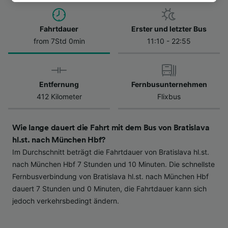
besuchen Sie jederzeit die Seite der
Datenschutzrichtlinie. Diese Präferenzen
Fahrtdauer
Erster und letzter Bus
werden unseren Partnern signalisiert und
from 7Std 0min
11:10 - 22:55
haben keinen Einfluss auf Surfdaten. Ihre
Daten werden nicht für Tracking-Zwecke
verwendet, wenn Sie uns gebeten haben, Ihr
Surfverhalten nicht zu verfolgen.
Entfernung
Fernbusunternehmen
412 Kilometer
Flixbus
Wir und unsere Partner verarbeiten Daten, um
Folgendes bereitzustellen:
Verwendung genauer Standortdaten.
Wie lange dauert die Fahrt mit dem Bus von Bratislava
Endgeräteeigenschaften zur Identifikation
hl.st. nach München Hbf?
aktiv abfragen. Speichern von oder Zugriff auf
Im Durchschnitt beträgt die Fahrtdauer von Bratislava hl.st.
Informationen auf einem Endgerät.
Personalisierte Werbung und Inhalte, Messung
nach München Hbf 7 Stunden und 10 Minuten. Die schnellste
von Werbeleistung und der Performance von
Fernbusverbindung von Bratislava hl.st. nach München Hbf
Inhalten, Zielgruppenforschung sowie
dauert 7 Stunden und 0 Minuten, die Fahrtdauer kann sich
Entwicklung und Verbesserung von
jedoch verkehrsbedingt ändern.
Angeboten.
Liste der Partner (Lieferanten)