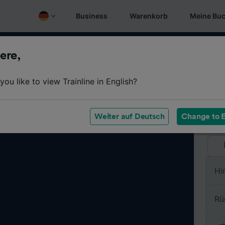
Business
Warenkorb
Meine Bu
ere,
Vo
ou like to view Trainline in English?
Na
Weiter auf Deutsch
Change to E
Hi
Rü