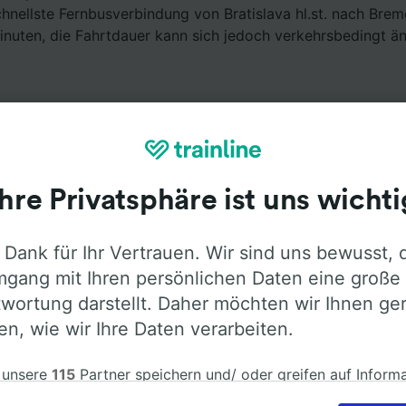
chnellste Fernbusverbindung von Bratislava hl.st. nach Bre
nuten, die Fahrtdauer kann sich jedoch verkehrsbedingt än
Ihre Privatsphäre ist uns wichti
Ausstattung an Bord
 Dank für Ihr Vertrauen. Wir sind uns bewusst, 
ratislava hl.st. nach Bremen Hbf mit
Flixbus
fahren. Öffne
gang mit Ihren persönlichen Daten eine große
Informationen über die Busausstattung der Anbieter zu erf
wortung darstellt. Daher möchten wir Ihnen ge
len, wie wir Ihre Daten verarbeiten.
 unsere
115
Partner speichern und/ oder greifen auf Inform
em Gerät zu, z.B. auf eindeutige Kennungen in Cookies, um