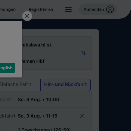
chungen
Registrieren
Anmelden
n
ch
nglish
Via
Einfache Fahrt
Hin- und Rückfahrt
nfahrt
ckfahrt
1 Erwachsene/r (26-59)