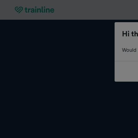
Hi th
Would y