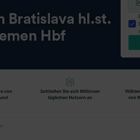
on
Bratislava hl.st.
remen Hbf
se von
Schließen Sie sich Millionen
Wählen
 und
täglichen Nutzern an
von R
bf