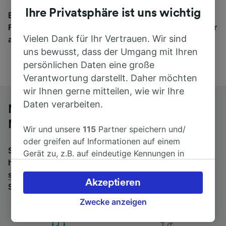
Ihre Privatsphäre ist uns wichtig
Egal, wohin die Reise geht – starten Sie mit uns.
Finden Sie hier Fahrkarten für Verbindungen von mehr
Vielen Dank für Ihr Vertrauen. Wir sind
als 170 Bahn- und Busunternehmen.
uns bewusst, dass der Umgang mit Ihren
persönlichen Daten eine große
Verantwortung darstellt. Daher möchten
wir Ihnen gerne mitteilen, wie wir Ihre
Daten verarbeiten.
Mit dem Fernbus von Boulogne-sur-
Mer nach Calais
Wir und unsere
115
Partner speichern und/
oder greifen auf Informationen auf einem
Suchen Sie nach einem Rückfahrtticket? Dann bitte
Gerät zu, z.B. auf eindeutige Kennungen in
hier entlang:
Fernbusse von Calais nach Boulogne-
Cookies, um personenbezogene Daten zu
sur-Mer
.
Wenn Sie lieber mit dem Zug fahren, prüfen
verarbeiten. Sie können Ihre Präferenzen
Akzeptieren
Sie die
Züge von Boulogne-sur-Mer bis Calais
.
akzeptieren oder verwalten, einschließlich
Ihres Widerspruchsrechts bei berechtigtem
Zwecke anzeigen
Interesse. Klicken Sie dazu bitte unten oder