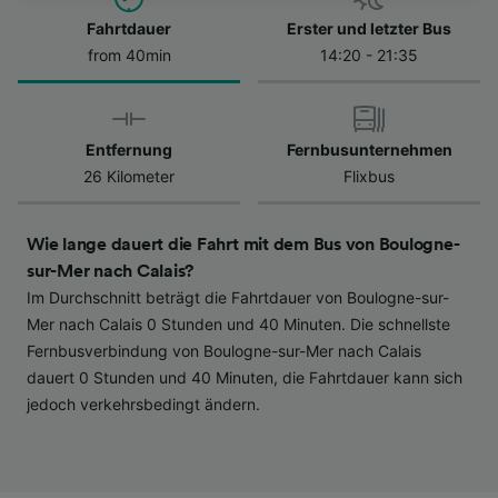
besuchen Sie jederzeit die Seite der
Datenschutzrichtlinie. Diese Präferenzen
Fahrtdauer
Erster und letzter Bus
werden unseren Partnern signalisiert und
from 40min
14:20 - 21:35
haben keinen Einfluss auf Surfdaten. Ihre
Daten werden nicht für Tracking-Zwecke
verwendet, wenn Sie uns gebeten haben, Ihr
Entfernung
Fernbusunternehmen
Surfverhalten nicht zu verfolgen.
26 Kilometer
Flixbus
Wir und unsere Partner verarbeiten Daten, um
Folgendes bereitzustellen:
Wie lange dauert die Fahrt mit dem Bus von Boulogne-
Verwendung genauer Standortdaten.
sur-Mer nach Calais?
Endgeräteeigenschaften zur Identifikation
Im Durchschnitt beträgt die Fahrtdauer von Boulogne-sur-
aktiv abfragen. Speichern von oder Zugriff auf
Informationen auf einem Endgerät.
Mer nach Calais 0 Stunden und 40 Minuten. Die schnellste
Personalisierte Werbung und Inhalte, Messung
Fernbusverbindung von Boulogne-sur-Mer nach Calais
von Werbeleistung und der Performance von
dauert 0 Stunden und 40 Minuten, die Fahrtdauer kann sich
Inhalten, Zielgruppenforschung sowie
jedoch verkehrsbedingt ändern.
Entwicklung und Verbesserung von
Angeboten.
Liste der Partner (Lieferanten)