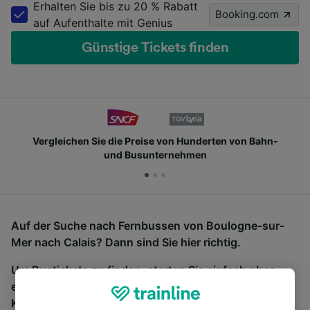
Erhalten Sie bis zu 20 % Rabatt
Booking.com
auf Aufenthalte mit Genius
Günstige Tickets finden
Vergleichen Sie die Preise von Hunderten von Bahn-
und Busunternehmen
Auf der Suche nach Fernbussen von Boulogne-sur-
Mer nach Calais? Dann sind Sie hier richtig.
Um Bustickets zu finden, starten Sie einfach oben
eine Suche und wir vergleichen Fahrtzeiten und
Kosten für Bahn- und Busreisen miteinander.