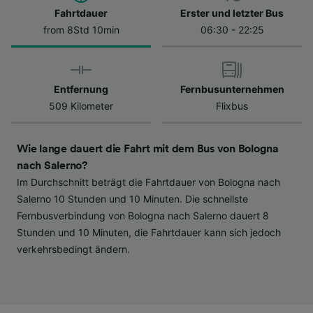
Datenschutzrichtlinie. Diese Präferenzen
Fahrtdauer
Erster und letzter Bus
werden unseren Partnern signalisiert und
from 8Std 10min
06:30 - 22:25
haben keinen Einfluss auf Surfdaten. Ihre
Daten werden nicht für Tracking-Zwecke
verwendet, wenn Sie uns gebeten haben, Ihr
Entfernung
Fernbusunternehmen
Surfverhalten nicht zu verfolgen.
509 Kilometer
Flixbus
Wir und unsere Partner verarbeiten Daten, um
Folgendes bereitzustellen:
Wie lange dauert die Fahrt mit dem Bus von Bologna
Verwendung genauer Standortdaten.
Endgeräteeigenschaften zur Identifikation
nach Salerno?
aktiv abfragen. Speichern von oder Zugriff auf
Im Durchschnitt beträgt die Fahrtdauer von Bologna nach
Informationen auf einem Endgerät.
Salerno 10 Stunden und 10 Minuten. Die schnellste
Personalisierte Werbung und Inhalte, Messung
Fernbusverbindung von Bologna nach Salerno dauert 8
von Werbeleistung und der Performance von
Stunden und 10 Minuten, die Fahrtdauer kann sich jedoch
Inhalten, Zielgruppenforschung sowie
verkehrsbedingt ändern.
Entwicklung und Verbesserung von
Angeboten.
Liste der Partner (Lieferanten)