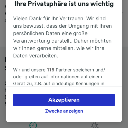
Ihre Privatsphäre ist uns wichtig
Egal, wohin die Reise geht – starten Sie mit uns.
Finden Sie hier Fahrkarten für Verbindungen von mehr
Vielen Dank für Ihr Vertrauen. Wir sind
als 170 Bahn- und Busunternehmen.
uns bewusst, dass der Umgang mit Ihren
persönlichen Daten eine große
Verantwortung darstellt. Daher möchten
wir Ihnen gerne mitteilen, wie wir Ihre
Daten verarbeiten.
Mit dem Fernbus von Bologna nach
Salerno
Wir und unsere
115
Partner speichern und/
oder greifen auf Informationen auf einem
Suchen Sie nach einem Rückfahrtticket? Dann bitte
Gerät zu, z.B. auf eindeutige Kennungen in
hier entlang:
Fernbusse von Salerno nach
Cookies, um personenbezogene Daten zu
Bologna
.
Wenn Sie lieber mit dem Zug fahren, prüfen
verarbeiten. Sie können Ihre Präferenzen
Akzeptieren
Sie die
Züge von Bologna bis Salerno
.
akzeptieren oder verwalten, einschließlich
Ihres Widerspruchsrechts bei berechtigtem
Zwecke anzeigen
Interesse. Klicken Sie dazu bitte unten oder
besuchen Sie jederzeit die Seite der