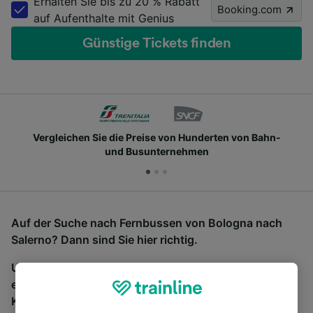
Erhalten Sie bis zu 20 % Rabatt
Booking.com
auf Aufenthalte mit Genius
Günstige Tickets finden
Vergleichen Sie die Preise von Hunderten von Bahn-
und Busunternehmen
Auf der Suche nach Fernbussen von Bologna nach
Salerno? Dann sind Sie hier richtig.
Um Bustickets zu finden, starten Sie einfach oben
eine Suche und wir vergleichen Fahrtzeiten und
Kosten für Bahn- und Busreisen miteinander.