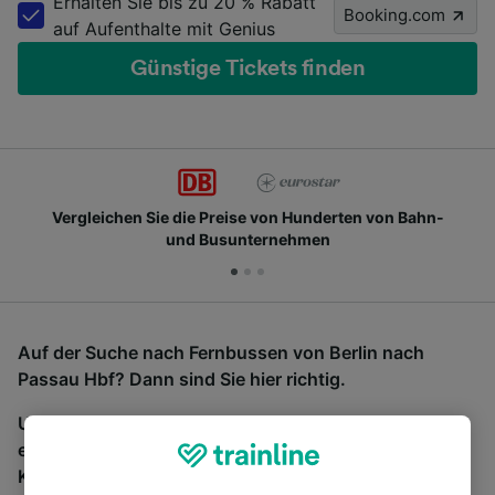
Erhalten Sie bis zu 20 % Rabatt
Booking.com
auf Aufenthalte mit Genius
Günstige Tickets finden
Vergleichen Sie die Preise von Hunderten von Bahn-
und Busunternehmen
Auf der Suche nach Fernbussen von Berlin nach
Passau Hbf? Dann sind Sie hier richtig.
Um Bustickets zu finden, starten Sie einfach oben
eine Suche und wir vergleichen Fahrtzeiten und
Kosten für Bahn- und Busreisen miteinander.