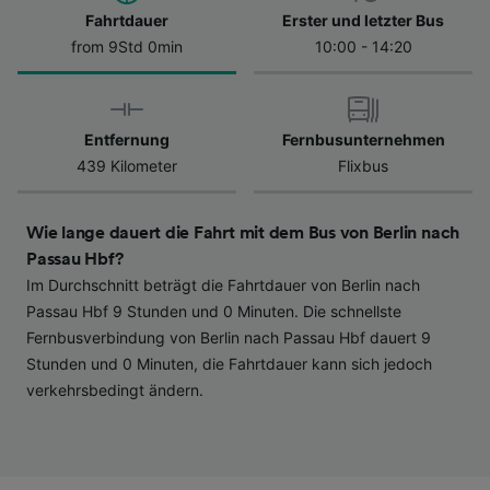
Datenschutzrichtlinie. Diese Präferenzen
Fahrtdauer
Erster und letzter Bus
werden unseren Partnern signalisiert und
from 9Std 0min
10:00 - 14:20
haben keinen Einfluss auf Surfdaten. Ihre
Daten werden nicht für Tracking-Zwecke
verwendet, wenn Sie uns gebeten haben, Ihr
Entfernung
Fernbusunternehmen
Surfverhalten nicht zu verfolgen.
439 Kilometer
Flixbus
Wir und unsere Partner verarbeiten Daten, um
Folgendes bereitzustellen:
Wie lange dauert die Fahrt mit dem Bus von Berlin nach
Verwendung genauer Standortdaten.
Endgeräteeigenschaften zur Identifikation
Passau Hbf?
aktiv abfragen. Speichern von oder Zugriff auf
Im Durchschnitt beträgt die Fahrtdauer von Berlin nach
Informationen auf einem Endgerät.
Passau Hbf 9 Stunden und 0 Minuten. Die schnellste
Personalisierte Werbung und Inhalte, Messung
Fernbusverbindung von Berlin nach Passau Hbf dauert 9
von Werbeleistung und der Performance von
Stunden und 0 Minuten, die Fahrtdauer kann sich jedoch
Inhalten, Zielgruppenforschung sowie
verkehrsbedingt ändern.
Entwicklung und Verbesserung von
Angeboten.
Liste der Partner (Lieferanten)