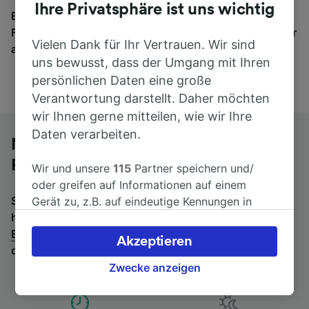
Ihre Privatsphäre ist uns wichtig
Egal, wohin die Reise geht – starten Sie mit uns.
Finden Sie hier Fahrkarten für Verbindungen von mehr
Vielen Dank für Ihr Vertrauen. Wir sind
als 170 Bahn- und Busunternehmen.
uns bewusst, dass der Umgang mit Ihren
persönlichen Daten eine große
Verantwortung darstellt. Daher möchten
wir Ihnen gerne mitteilen, wie wir Ihre
Daten verarbeiten.
Mit dem Fernbus von Berlin nach
Passau Hbf
Wir und unsere
115
Partner speichern und/
oder greifen auf Informationen auf einem
Suchen Sie nach einem Rückfahrtticket? Dann bitte
Gerät zu, z.B. auf eindeutige Kennungen in
hier entlang:
Fernbusse von Passau Hbf nach
Cookies, um personenbezogene Daten zu
Berlin
.
Wenn Sie lieber mit dem Zug fahren, prüfen Sie
verarbeiten. Sie können Ihre Präferenzen
Akzeptieren
die
Züge von Berlin bis Passau Hbf
.
akzeptieren oder verwalten, einschließlich
Ihres Widerspruchsrechts bei berechtigtem
Zwecke anzeigen
Interesse. Klicken Sie dazu bitte unten oder
besuchen Sie jederzeit die Seite der