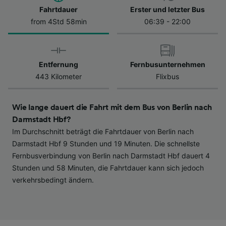
Datenschutzrichtlinie. Diese Präferenzen
Fahrtdauer
Erster und letzter Bus
werden unseren Partnern signalisiert und
from 4Std 58min
06:39 - 22:00
haben keinen Einfluss auf Surfdaten. Ihre
Daten werden nicht für Tracking-Zwecke
verwendet, wenn Sie uns gebeten haben, Ihr
Entfernung
Fernbusunternehmen
Surfverhalten nicht zu verfolgen.
443 Kilometer
Flixbus
Wir und unsere Partner verarbeiten Daten, um
Folgendes bereitzustellen:
Wie lange dauert die Fahrt mit dem Bus von Berlin nach
Verwendung genauer Standortdaten.
Endgeräteeigenschaften zur Identifikation
Darmstadt Hbf?
aktiv abfragen. Speichern von oder Zugriff auf
Im Durchschnitt beträgt die Fahrtdauer von Berlin nach
Informationen auf einem Endgerät.
Darmstadt Hbf 9 Stunden und 19 Minuten. Die schnellste
Personalisierte Werbung und Inhalte, Messung
Fernbusverbindung von Berlin nach Darmstadt Hbf dauert 4
von Werbeleistung und der Performance von
Stunden und 58 Minuten, die Fahrtdauer kann sich jedoch
Inhalten, Zielgruppenforschung sowie
verkehrsbedingt ändern.
Entwicklung und Verbesserung von
Angeboten.
Liste der Partner (Lieferanten)