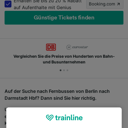
Erhalten Sie bis zu 20 % Rabatt
Booking.com
auf Aufenthalte mit Genius
Günstige Tickets finden
Vergleichen Sie die Preise von Hunderten von Bahn-
und Busunternehmen
Auf der Suche nach Fernbussen von Berlin nach
Darmstadt Hbf? Dann sind Sie hier richtig.
Um Bustickets zu finden, starten Sie einfach oben
eine Suche und wir vergleichen Fahrtzeiten und
Kosten für Bahn- und Busreisen miteinander.