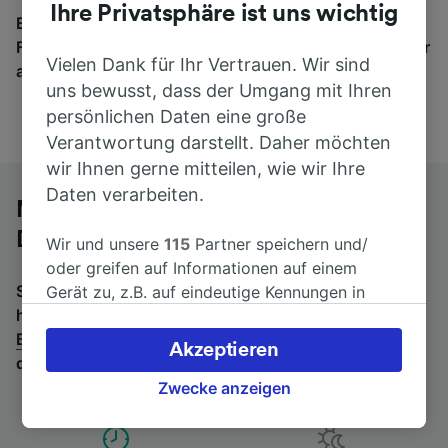
Ihre Privatsphäre ist uns wichtig
Egal, wohin die Reise geht – starten Sie mit uns.
Finden Sie hier Fahrkarten für Verbindungen von mehr
Vielen Dank für Ihr Vertrauen. Wir sind
als 170 Bahn- und Busunternehmen.
uns bewusst, dass der Umgang mit Ihren
persönlichen Daten eine große
Verantwortung darstellt. Daher möchten
wir Ihnen gerne mitteilen, wie wir Ihre
Daten verarbeiten.
Mit dem Fernbus von Berlin nach
Darmstadt Hbf
Wir und unsere
115
Partner speichern und/
oder greifen auf Informationen auf einem
Suchen Sie nach einem Rückfahrtticket? Dann bitte
Gerät zu, z.B. auf eindeutige Kennungen in
hier entlang:
Fernbusse von Darmstadt Hbf nach
Cookies, um personenbezogene Daten zu
Berlin
.
Wenn Sie lieber mit dem Zug fahren, prüfen Sie
verarbeiten. Sie können Ihre Präferenzen
Akzeptieren
die
Züge von Berlin bis Darmstadt Hbf
.
akzeptieren oder verwalten, einschließlich
Ihres Widerspruchsrechts bei berechtigtem
Zwecke anzeigen
Interesse. Klicken Sie dazu bitte unten oder
besuchen Sie jederzeit die Seite der