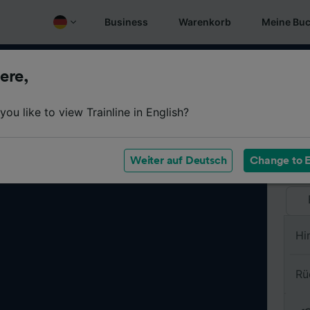
Business
Warenkorb
Meine Bu
ere,
Vo
ou like to view Trainline in English?
Na
Weiter auf Deutsch
Change to E
Hi
Rü