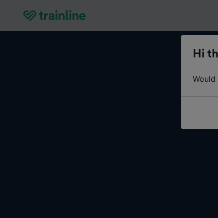
Hi th
Would y