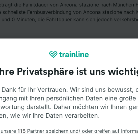
eträgt die Fahrtdauer von Ancona stazione nach München 
e schnellste Fernbusverbindung von Ancona stazione nach
 und 0 Minuten, die Fahrtdauer kann sich jedoch verkehrsb
Ihre Privatsphäre ist uns wichti
Ausstattung an Bord
 Dank für Ihr Vertrauen. Wir sind uns bewusst, 
gang mit Ihren persönlichen Daten eine große
ncona stazione nach München Hbf mit
Flixbus
fahren. Öffn
wortung darstellt. Daher möchten wir Ihnen ge
Informationen über die Busausstattung der Anbieter zu erf
len, wie wir Ihre Daten verarbeiten.
 unsere
115
Partner speichern und/ oder greifen auf Inform