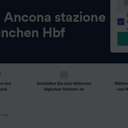
n
Ancona stazione
nchen Hbf
se von
Schließen Sie sich Millionen
Wählen
 und
täglichen Nutzern an
von R
n Hbf