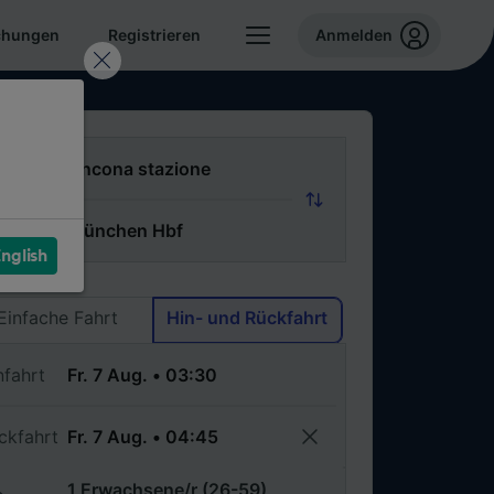
chungen
Registrieren
Anmelden
n
ch
nglish
Via
Einfache Fahrt
Hin- und Rückfahrt
nfahrt
ckfahrt
1 Erwachsene/r (26-59)