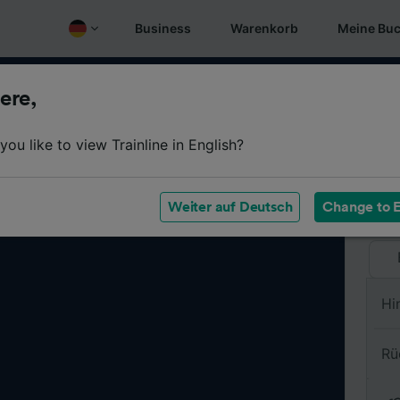
Business
Warenkorb
Meine Bu
ere,
Vo
ou like to view Trainline in English?
Na
Weiter auf Deutsch
Change to E
Hi
Rü