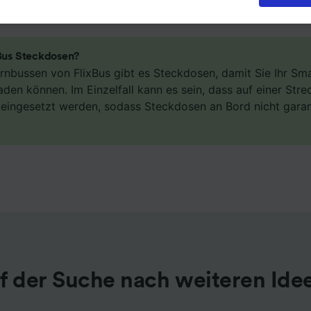
eren oder verwalten, einschließlich Ihres Widerspruchsrecht
igtem Interesse. Klicken Sie dazu bitte unten oder besuchen
t die Seite der Datenschutzrichtlinie. Diese Präferenzen we
Partnern signalisiert und haben keinen Einfluss auf Surfdat
xBus Steckdosen?
erden nicht für Tracking-Zwecke verwendet, wenn Sie uns
Fernbussen von FlixBus gibt es Steckdosen, damit Sie Ihr S
hr Surfverhalten nicht zu verfolgen.
aden können. Im Einzelfall kann es sein, dass auf einer Str
n eingesetzt werden, sodass Steckdosen an Bord nicht gara
 unsere Partner verarbeiten Daten, um Folgendes bereitzust
ung genauer Standortdaten. Endgeräteeigenschaften zur
kation aktiv abfragen. Speichern von oder Zugriff auf Infor
em Endgerät. Personalisierte Werbung und Inhalte, Messung
istung und der Performance von Inhalten, Zielgruppenfors
ntwicklung und Verbesserung von Angeboten.
r Partner (Lieferanten)
f der Suche nach weiteren Ide