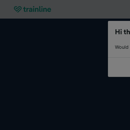
Hi th
Would y