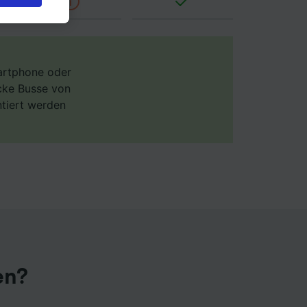
s bei
 Sie
rden
en. Ihre
 gebeten
martphone oder
ecke Busse von
ntiert werden
ellen:
mationen
 von
chung
en?