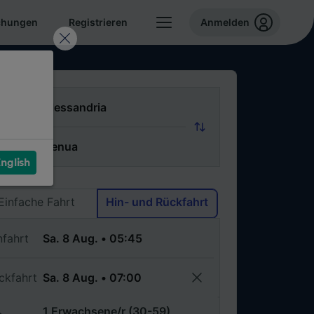
chungen
Registrieren
Anmelden
n
ch
nglish
Via
Einfache Fahrt
Hin- und Rückfahrt
nfahrt
ckfahrt
1 Erwachsene/r (30-59)