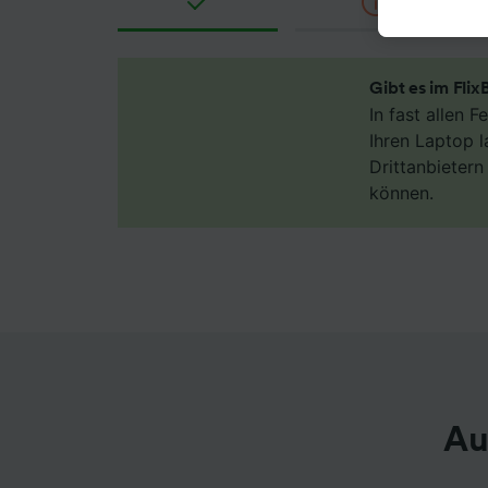
akzepti
berecht
jederzei
unseren 
Gibt es im Fli
Daten w
In fast allen 
haben, I
Ihren Laptop l
Drittanbieter
Wir und
können.
Verwend
Identifi
auf ein
Werbele
sowie E
Liste de
Au