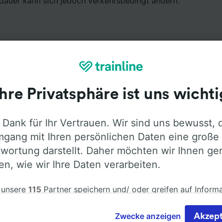
tdauer kann sich jedoch verkehrsbedingt ändern.
Ihre Privatsphäre ist uns wichti
Ausstattung an Bord
 Dank für Ihr Vertrauen. Wir sind uns bewusst, 
n Alessandria nach Genua mit
Flixbus
fahren. Öffnen Sie d
gang mit Ihren persönlichen Daten eine große
ormationen über die Busausstattung der Anbieter zu erfah
wortung darstellt. Daher möchten wir Ihnen ge
len, wie wir Ihre Daten verarbeiten.
 unsere
115
Partner speichern und/ oder greifen auf Inform
em Gerät zu, z.B. auf eindeutige Kennungen in Cookies, um
Klimaanlage
Barrierefreiheit
Gepäck
nbezogene Daten zu verarbeiten. Sie können Ihre Präferen
Zwecke anzeigen
Akzept