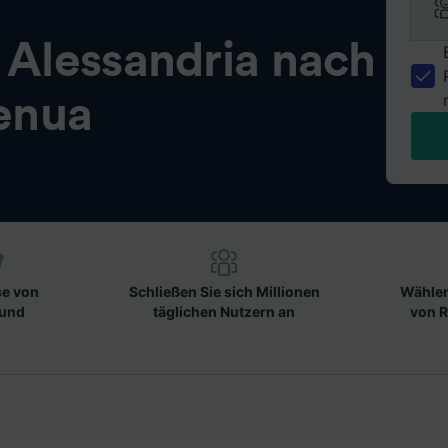
n
Alessandria nach
enua
se von
Schließen Sie sich Millionen
Wählen
 und
täglichen Nutzern an
von R