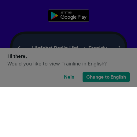
Hi there,
Would you like to view Trainline in English?
Nein
Change to English