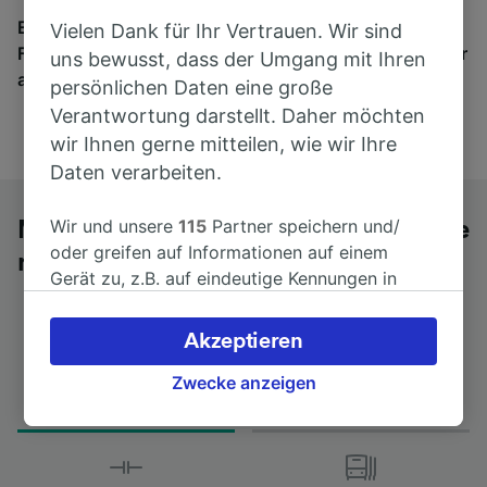
Egal, wohin die Reise geht – starten Sie mit uns.
Vielen Dank für Ihr Vertrauen. Wir sind
Finden Sie hier Fahrkarten für Verbindungen von mehr
uns bewusst, dass der Umgang mit Ihren
als 170 Bahn- und Busunternehmen.
persönlichen Daten eine große
Verantwortung darstellt. Daher möchten
wir Ihnen gerne mitteilen, wie wir Ihre
Daten verarbeiten.
Wir und unsere
115
Partner speichern und/
Mit dem Fernbus von Aix-en-Provence
oder greifen auf Informationen auf einem
nach Barcelona-Clot-Arago
Gerät zu, z.B. auf eindeutige Kennungen in
Cookies, um personenbezogene Daten zu
verarbeiten. Sie können Ihre Präferenzen
Akzeptieren
akzeptieren oder verwalten, einschließlich
Fahrtdauer
Erster und letzter Bus
Ihres Widerspruchsrechts bei berechtigtem
Zwecke anzeigen
from 7Std 5min
00:30 - 16:00
Interesse. Klicken Sie dazu bitte unten oder
besuchen Sie jederzeit die Seite der
Datenschutzrichtlinie. Diese Präferenzen