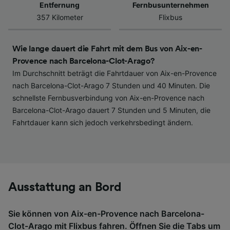
werden unseren Partnern signalisiert und
Entfernung
Fernbusunternehmen
haben keinen Einfluss auf Surfdaten. Ihre
357 Kilometer
Flixbus
Daten werden nicht für Tracking-Zwecke
verwendet, wenn Sie uns gebeten haben, Ihr
Surfverhalten nicht zu verfolgen.
Wie lange dauert die Fahrt mit dem Bus von Aix-en-
Provence nach Barcelona-Clot-Arago?
Wir und unsere Partner verarbeiten Daten, um
Im Durchschnitt beträgt die Fahrtdauer von Aix-en-Provence
Folgendes bereitzustellen:
nach Barcelona-Clot-Arago 7 Stunden und 40 Minuten. Die
Verwendung genauer Standortdaten.
schnellste Fernbusverbindung von Aix-en-Provence nach
Endgeräteeigenschaften zur Identifikation
Barcelona-Clot-Arago dauert 7 Stunden und 5 Minuten, die
aktiv abfragen. Speichern von oder Zugriff auf
Fahrtdauer kann sich jedoch verkehrsbedingt ändern.
Informationen auf einem Endgerät.
Personalisierte Werbung und Inhalte, Messung
von Werbeleistung und der Performance von
Inhalten, Zielgruppenforschung sowie
Entwicklung und Verbesserung von
Angeboten.
Ausstattung an Bord
Liste der Partner (Lieferanten)
Sie können von Aix-en-Provence nach Barcelona-
Clot-Arago mit
Flixbus
fahren. Öffnen Sie die Tabs um