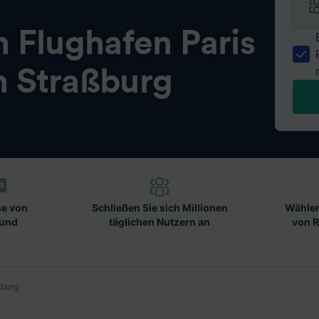
n
Flughafen Paris
h Straßburg
se von
Schließen Sie sich Millionen
Wählen
 und
täglichen Nutzern an
von R
ßburg