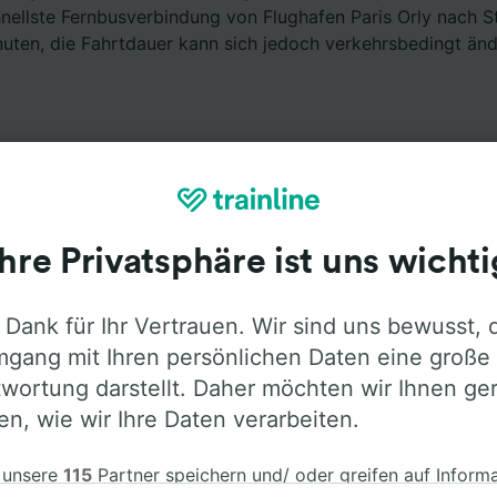
hnellste Fernbusverbindung von Flughafen Paris Orly nach 
uten, die Fahrtdauer kann sich jedoch verkehrsbedingt änd
Ihre Privatsphäre ist uns wichti
Ausstattung an Bord
 Dank für Ihr Vertrauen. Wir sind uns bewusst, 
ughafen Paris Orly nach Straßburg mit
Flixbus
fahren. Öffn
gang mit Ihren persönlichen Daten eine große
Informationen über die Busausstattung der Anbieter zu erf
wortung darstellt. Daher möchten wir Ihnen ge
len, wie wir Ihre Daten verarbeiten.
 unsere
115
Partner speichern und/ oder greifen auf Inform