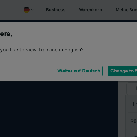
Business
Warenkorb
Meine Bu
ere,
Vo
ou like to view Trainline in English?
Na
Weiter auf Deutsch
Change to E
Hi
Rü