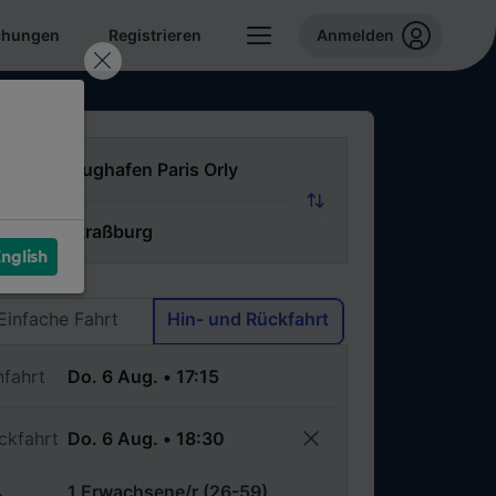
chungen
Registrieren
Anmelden
n
ch
nglish
Via
Einfache Fahrt
Hin- und Rückfahrt
nfahrt
ckfahrt
1 Erwachsene/r (26-59)