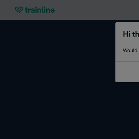
Hi th
Would y