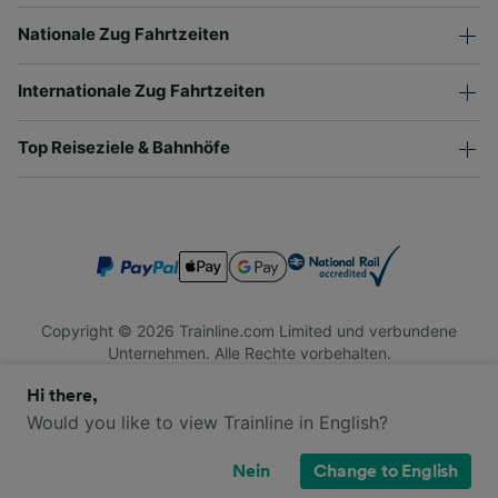
Nationale Zug Fahrtzeiten
Internationale Zug Fahrtzeiten
Top Reiseziele & Bahnhöfe
Copyright © 2026 Trainline.com Limited und verbundene
Unternehmen. Alle Rechte vorbehalten.
Trainline.com Limited ist in England und Wales registriert.
Hi there,
Firmennummer 3846791. Registrierte Adresse: 1 Stonecutter
St, London EC4A 4AH, United Kingdom. USt-IdNr.: 791 7261
Would you like to view Trainline in English?
06.
Nein
Change to English