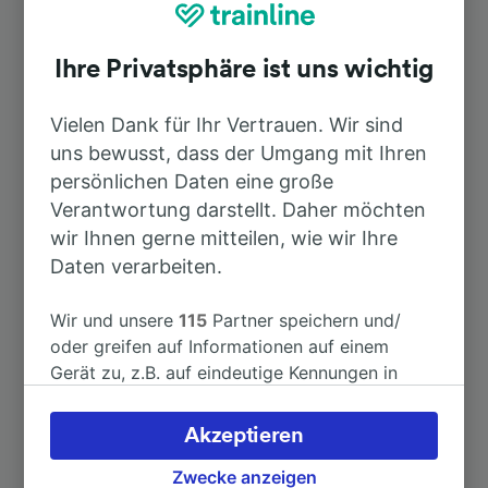
Schierstein
Ihre Privatsphäre ist uns wichtig
Dauer
Vielen Dank für Ihr Vertrauen. Wir sind
uns bewusst, dass der Umgang mit Ihren
Nach Flughafen Frankfurt am Main
57min
Fernbahnhof
persönlichen Daten eine große
Verantwortung darstellt. Daher möchten
wir Ihnen gerne mitteilen, wie wir Ihre
Nach Weiden (Oberpf)
4h 34min
Daten verarbeiten.
Nach Bebra
2h 41min
Wir und unsere
115
Partner speichern und/
oder greifen auf Informationen auf einem
Nach Karlsruhe Hbf
Gerät zu, z.B. auf eindeutige Kennungen in
2h 7min
Cookies, um personenbezogene Daten zu
verarbeiten. Sie können Ihre Präferenzen
Akzeptieren
Nach Koblenz Hbf
28min
akzeptieren oder verwalten, einschließlich
Ihres Widerspruchsrechts bei berechtigtem
Zwecke anzeigen