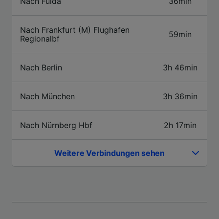
Nach Fulda
Informationen auf einem Endgerät.
36min
Personalisierte Werbung und Inhalte, Messung
von Werbeleistung und der Performance von
Nach Frankfurt (M) Flughafen
Inhalten, Zielgruppenforschung sowie
59min
Regionalbf
Entwicklung und Verbesserung von
Angeboten.
Nach Berlin
3h 46min
Liste der Partner (Lieferanten)
Nach München
3h 36min
Nach Nürnberg Hbf
2h 17min
Weitere Verbindungen sehen