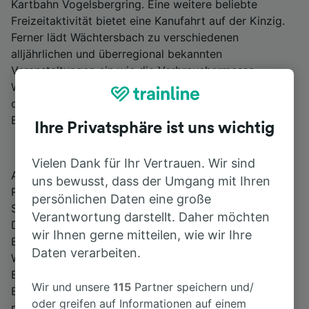
Kartbahn Vogelsbergring. Eine weitere beliebte
Freizeitaktivität bietet eine Kanufahrt auf der Kinzig.
Ferner lädt Wächtersbach zu verschiedenen
alljährlichen und überregional bekannten
Veranstaltungen ein wie die Verbrauchermesse
Wächtersbach, der Hindernislauf Strong Viking Run
oder Radlersonntag Kinzigtal Total, zu dem am
Bahnhof Wächtersbach Sonderzüge verkehren.
Ihre Privatsphäre ist uns wichtig
Vielen Dank für Ihr Vertrauen. Wir sind
Am Bahnhof Wächtersbach hält der KinzigtalExpress
uns bewusst, dass der Umgang mit Ihren
RE 50 von Fulda und die Kinzigtalbahn RB 51 von Bad
persönlichen Daten eine große
Soden-Salmünster, die beide nach Frankfurt fahren.
Verantwortung darstellt. Daher möchten
Die Bad Orber Kleinbahn „Emma“ fährt von Ostern bis
wir Ihnen gerne mitteilen, wie wir Ihre
Ende Oktober an Sonn- und Feiertagen ab
Daten verarbeiten.
Wächtersbach Bahnhof nach Bad Orb. Vom
Bahnhofsvorplatz fahren verschiedene regionale
Wir und unsere
115
Partner speichern und/
Buslinien zu den umliegenden Ortschaften. Zudem
oder greifen auf Informationen auf einem
pendelt von Ostern bis Ende Oktober jedes