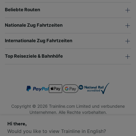
Beliebte Routen
Nationale Zug Fahrtzeiten
Internationale Zug Fahrtzeiten
Top Reiseziele & Bahnhöfe
Copyright © 2026 Trainline.com Limited und verbundene
Unternehmen. Alle Rechte vorbehalten.
Trainline.com Limited ist in England und Wales registriert.
Hi there,
Firmennummer 3846791. Registrierte Adresse: 1 Stonecutter
St, London EC4A 4AH, United Kingdom. USt-IdNr.: 791 7261
Would you like to view Trainline in English?