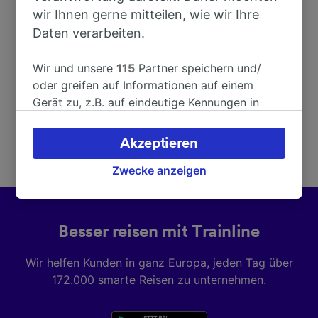
Adresse
wir Ihnen gerne mitteilen, wie wir Ihre
Daten verarbeiten.
87038 San Lucido
Italy
Wir und unsere
115
Partner speichern und/
oder greifen auf Informationen auf einem
Gerät zu, z.B. auf eindeutige Kennungen in
Cookies, um personenbezogene Daten zu
verarbeiten. Sie können Ihre Präferenzen
Akzeptieren
akzeptieren oder verwalten, einschließlich
Ihres Widerspruchsrechts bei berechtigtem
Zwecke anzeigen
Interesse. Klicken Sie dazu bitte unten oder
besuchen Sie jederzeit die Seite der
Datenschutzrichtlinie. Diese Präferenzen
Besser reisen mit Trainline
werden unseren Partnern signalisiert und
haben keinen Einfluss auf Surfdaten. Ihre
Wir helfen Kunden in ganz Europa, jeden Tag über
Daten werden nicht für Tracking-Zwecke
172.000 smarte Reisen zu unternehmen.
verwendet, wenn Sie uns gebeten haben, Ihr
Surfverhalten nicht zu verfolgen.