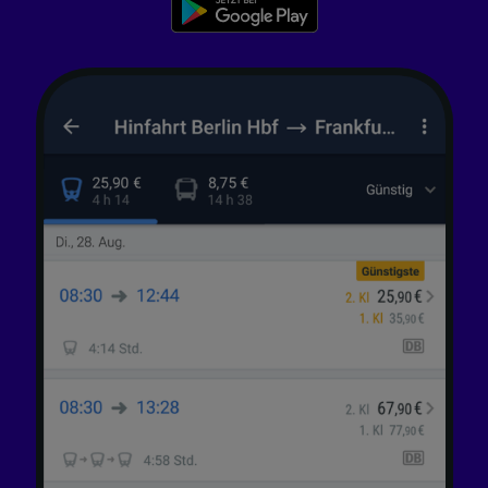
Wir und unsere Partner verarbeiten Daten, um
Folgendes bereitzustellen:
Verwendung genauer Standortdaten.
Endgeräteeigenschaften zur Identifikation
aktiv abfragen. Speichern von oder Zugriff auf
Informationen auf einem Endgerät.
Personalisierte Werbung und Inhalte, Messung
von Werbeleistung und der Performance von
Inhalten, Zielgruppenforschung sowie
Entwicklung und Verbesserung von
Angeboten.
Liste der Partner (Lieferanten)