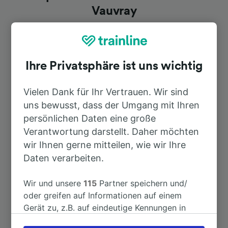
Vauvray
Dauer
Ihre Privatsphäre ist uns wichtig
Nach Paris
5h 5min
Vielen Dank für Ihr Vertrauen. Wir sind
uns bewusst, dass der Umgang mit Ihren
Nach Vernon—Giverny
7h 11min
persönlichen Daten eine große
Verantwortung darstellt. Daher möchten
Nach Granville
10h 6min
wir Ihnen gerne mitteilen, wie wir Ihre
Daten verarbeiten.
Nach Rouen Rive Droite
7h 27min
Wir und unsere
115
Partner speichern und/
Nach Rouen
7h 27min
oder greifen auf Informationen auf einem
Gerät zu, z.B. auf eindeutige Kennungen in
Cookies, um personenbezogene Daten zu
Nach Paris St-Lazare
5h 5min