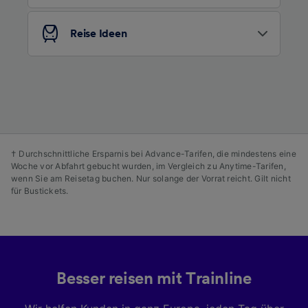
Inhalten, Zielgruppenforschung sowie
Entwicklung und Verbesserung von
Angeboten.
Reise Ideen
Liste der Partner (Lieferanten)
† Durchschnittliche Ersparnis bei Advance-Tarifen, die mindestens eine
Woche vor Abfahrt gebucht wurden, im Vergleich zu Anytime-Tarifen,
wenn Sie am Reisetag buchen. Nur solange der Vorrat reicht. Gilt nicht
für Bustickets.
Besser reisen mit Trainline