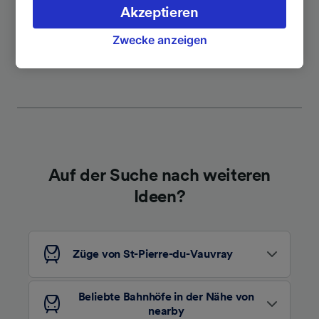
verarbeiten. Sie können Ihre Präferenzen
Akzeptieren
akzeptieren oder verwalten, einschließlich
Weitere Verbindungen sehen
Ihres Widerspruchsrechts bei berechtigtem
Zwecke anzeigen
Interesse. Klicken Sie dazu bitte unten oder
besuchen Sie jederzeit die Seite der
Datenschutzrichtlinie. Diese Präferenzen
werden unseren Partnern signalisiert und
haben keinen Einfluss auf Surfdaten. Ihre
Daten werden nicht für Tracking-Zwecke
verwendet, wenn Sie uns gebeten haben, Ihr
Auf der Suche nach weiteren
Surfverhalten nicht zu verfolgen.
Ideen?
Wir und unsere Partner verarbeiten Daten, um
Folgendes bereitzustellen:
Verwendung genauer Standortdaten.
Endgeräteeigenschaften zur Identifikation
Züge von St-Pierre-du-Vauvray
aktiv abfragen. Speichern von oder Zugriff auf
Informationen auf einem Endgerät.
Personalisierte Werbung und Inhalte, Messung
Beliebte Bahnhöfe in der Nähe von
von Werbeleistung und der Performance von
nearby