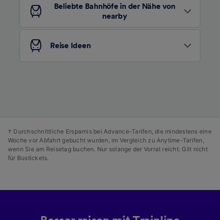
Beliebte Bahnhöfe in der Nähe von
verwendet, wenn Sie uns gebeten haben, Ihr
nearby
Surfverhalten nicht zu verfolgen.
Wir und unsere Partner verarbeiten Daten, um
Reise Ideen
Folgendes bereitzustellen:
Verwendung genauer Standortdaten.
Endgeräteeigenschaften zur Identifikation
aktiv abfragen. Speichern von oder Zugriff auf
Informationen auf einem Endgerät.
Personalisierte Werbung und Inhalte, Messung
von Werbeleistung und der Performance von
Inhalten, Zielgruppenforschung sowie
† Durchschnittliche Ersparnis bei Advance-Tarifen, die mindestens eine
Entwicklung und Verbesserung von
Woche vor Abfahrt gebucht wurden, im Vergleich zu Anytime-Tarifen,
Angeboten.
wenn Sie am Reisetag buchen. Nur solange der Vorrat reicht. Gilt nicht
für Bustickets.
Liste der Partner (Lieferanten)