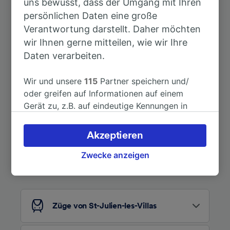
uns bewusst, dass der Umgang mit Ihren
persönlichen Daten eine große
Dauer
Verantwortung darstellt. Daher möchten
wir Ihnen gerne mitteilen, wie wir Ihre
Nach Troyes
17min
Daten verarbeiten.
Wir und unsere
115
Partner speichern und/
oder greifen auf Informationen auf einem
Gerät zu, z.B. auf eindeutige Kennungen in
Cookies, um personenbezogene Daten zu
verarbeiten. Sie können Ihre Präferenzen
Akzeptieren
akzeptieren oder verwalten, einschließlich
Auf der Suche nach weiteren
Ihres Widerspruchsrechts bei berechtigtem
Zwecke anzeigen
Ideen?
Interesse. Klicken Sie dazu bitte unten oder
besuchen Sie jederzeit die Seite der
Datenschutzrichtlinie. Diese Präferenzen
werden unseren Partnern signalisiert und
Züge von St-Julien-les-Villas
haben keinen Einfluss auf Surfdaten. Ihre
Daten werden nicht für Tracking-Zwecke