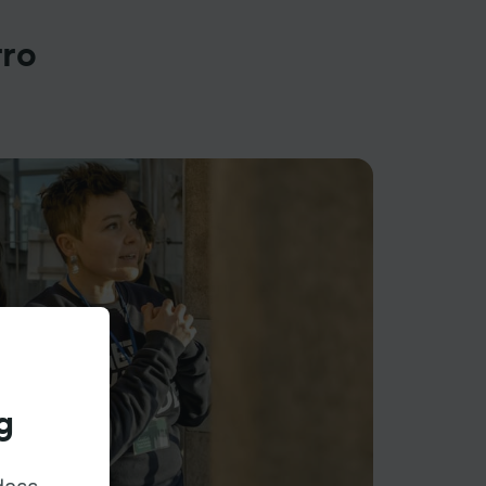
rro
g