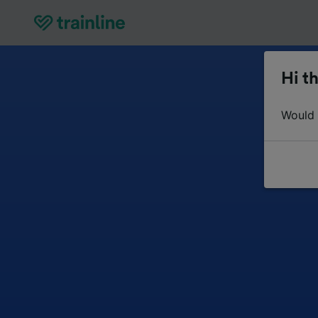
Hi th
Would y