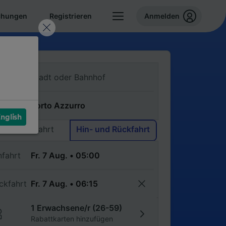
chungen
Registrieren
Anmelden
n
ch
nglish
Einfache Fahrt
Hin- und Rückfahrt
nfahrt
ckfahrt
1 Erwachsene/r (26-59)
Rabattkarten hinzufügen