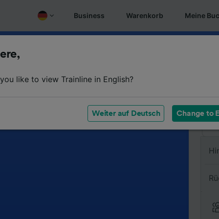
Business
Warenkorb
Meine Bu
ere,
Vo
ou like to view Trainline in English?
Na
Weiter auf Deutsch
Change to E
Hi
Rü