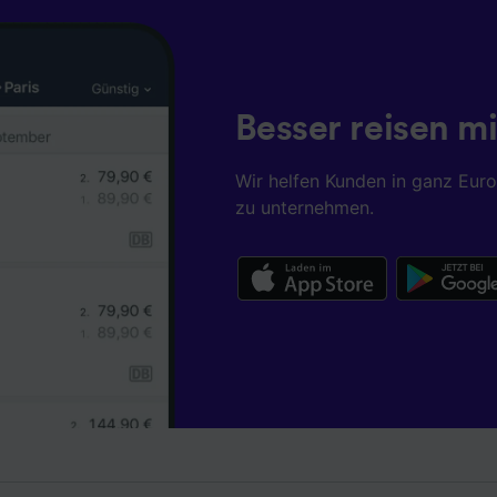
istung und der Performance von Inhalten, Zielgruppenfors
ntwicklung und Verbesserung von Angeboten.
r Partner (Lieferanten)
Besser reisen mi
Wir helfen Kunden in ganz Eur
zu unternehmen.