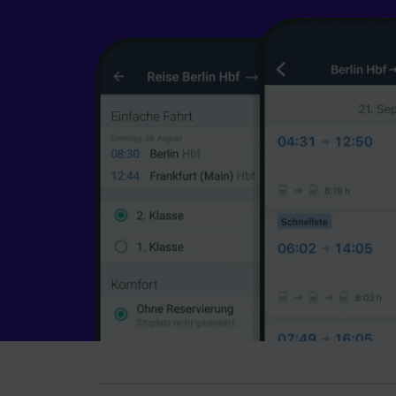
Werbele
sowie E
Liste de