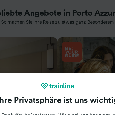
liebte Angebote in Porto Azzu
So machen Sie Ihre Reise zu etwas ganz Besonderem
Ihre Privatsphäre ist uns wichti