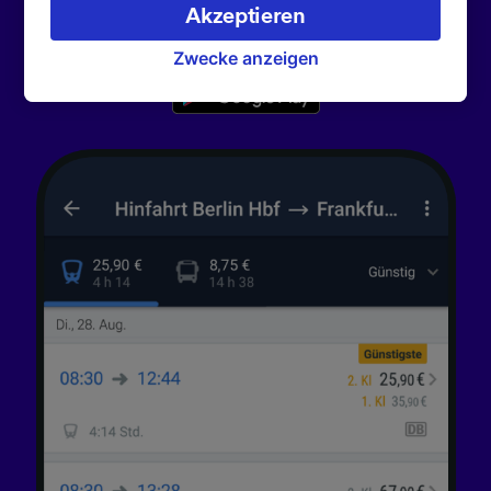
verarbeiten. Sie können Ihre Präferenzen
Akzeptieren
172.000 smarte Reisen zu unternehmen.
akzeptieren oder verwalten, einschließlich
Ihres Widerspruchsrechts bei berechtigtem
Zwecke anzeigen
Interesse. Klicken Sie dazu bitte unten oder
besuchen Sie jederzeit die Seite der
Datenschutzrichtlinie. Diese Präferenzen
werden unseren Partnern signalisiert und
haben keinen Einfluss auf Surfdaten. Ihre
Daten werden nicht für Tracking-Zwecke
verwendet, wenn Sie uns gebeten haben, Ihr
Surfverhalten nicht zu verfolgen.
Wir und unsere Partner verarbeiten Daten, um
Folgendes bereitzustellen:
Verwendung genauer Standortdaten.
Endgeräteeigenschaften zur Identifikation
aktiv abfragen. Speichern von oder Zugriff auf
Informationen auf einem Endgerät.
Personalisierte Werbung und Inhalte, Messung
von Werbeleistung und der Performance von