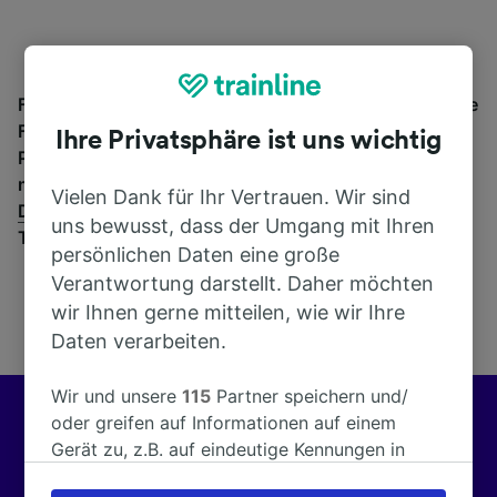
Finden Sie hier Informationen über den Bahnhof sowie
Fahrpläne und buchen Sie Bahntickets ab und nach
Ihre Privatsphäre ist uns wichtig
Pederstrup St.. Trainline bietet Verbindungen von
mehr als 270 Bahn- und Fernbusunternehmen wie
Vielen Dank für Ihr Vertrauen. Wir sind
Deutsche Bahn
in 45 Ländern an. Finden Sie mit
uns bewusst, dass der Umgang mit Ihren
Trainline die passende Verbindung ab Pederstrup St..
persönlichen Daten eine große
Verantwortung darstellt. Daher möchten
wir Ihnen gerne mitteilen, wie wir Ihre
Daten verarbeiten.
Wir und unsere
115
Partner speichern und/
oder greifen auf Informationen auf einem
Besser reisen mit Trainline
Gerät zu, z.B. auf eindeutige Kennungen in
Cookies, um personenbezogene Daten zu
Wir helfen Kunden in ganz Europa, jeden Tag über