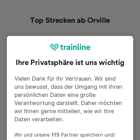
Top Strecken ab Orville
Dauer
Nach Paris Gare de Lyon
5h 5min
Ihre Privatsphäre ist uns wichtig
Vielen Dank für Ihr Vertrauen. Wir sind
uns bewusst, dass der Umgang mit Ihren
persönlichen Daten eine große
Verantwortung darstellt. Daher möchten
wir Ihnen gerne mitteilen, wie wir Ihre
Daten verarbeiten.
Auf der Suche nach weiteren
Ideen?
Wir und unsere
115
Partner speichern und/