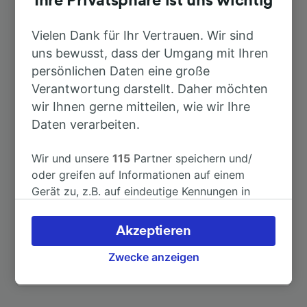
Ihre Privatsphäre ist uns wichtig
Nach Lucca
7min
Vielen Dank für Ihr Vertrauen. Wir sind
uns bewusst, dass der Umgang mit Ihren
Nach Firenze Santa Maria Novella
1h 53min
persönlichen Daten eine große
Verantwortung darstellt. Daher möchten
wir Ihnen gerne mitteilen, wie wir Ihre
Nach Carrara Avenza
54min
Daten verarbeiten.
Nach Livorno Centrale
59min
Wir und unsere
115
Partner speichern und/
oder greifen auf Informationen auf einem
Nach Pisa Centrale
44min
Gerät zu, z.B. auf eindeutige Kennungen in
Cookies, um personenbezogene Daten zu
verarbeiten. Sie können Ihre Präferenzen
Nach Viareggio
19min
Akzeptieren
akzeptieren oder verwalten, einschließlich
Ihres Widerspruchsrechts bei berechtigtem
Zwecke anzeigen
Weitere Verbindungen sehen
Interesse. Klicken Sie dazu bitte unten oder
besuchen Sie jederzeit die Seite der
Datenschutzrichtlinie. Diese Präferenzen