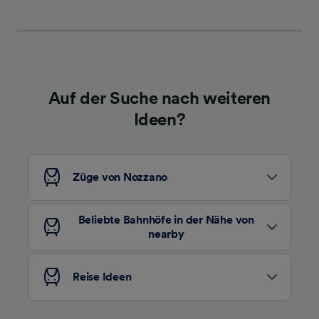
werden unseren Partnern signalisiert und
haben keinen Einfluss auf Surfdaten. Ihre
Daten werden nicht für Tracking-Zwecke
verwendet, wenn Sie uns gebeten haben, Ihr
Surfverhalten nicht zu verfolgen.
Auf der Suche nach weiteren
Wir und unsere Partner verarbeiten Daten, um
Ideen?
Folgendes bereitzustellen:
Verwendung genauer Standortdaten.
Endgeräteeigenschaften zur Identifikation
aktiv abfragen. Speichern von oder Zugriff auf
Züge von Nozzano
Informationen auf einem Endgerät.
Personalisierte Werbung und Inhalte, Messung
von Werbeleistung und der Performance von
Beliebte Bahnhöfe in der Nähe von
Inhalten, Zielgruppenforschung sowie
nearby
Entwicklung und Verbesserung von
Angeboten.
Reise Ideen
Liste der Partner (Lieferanten)