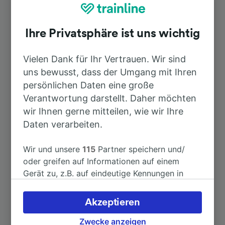
Top Strecken ab Neuenkirchen
(Oldb)
Ihre Privatsphäre ist uns wichtig
Dauer
Vielen Dank für Ihr Vertrauen. Wir sind
uns bewusst, dass der Umgang mit Ihren
persönlichen Daten eine große
Nach Bremen Hbf
1h 39min
Verantwortung darstellt. Daher möchten
wir Ihnen gerne mitteilen, wie wir Ihre
Nach Münster (Westf) Hbf
1h 8min
Daten verarbeiten.
Nach Osnabrück Hbf
33min
Wir und unsere
115
Partner speichern und/
oder greifen auf Informationen auf einem
Gerät zu, z.B. auf eindeutige Kennungen in
Nach Amsterdam-Centraal
3h 56min
Cookies, um personenbezogene Daten zu
verarbeiten. Sie können Ihre Präferenzen
Akzeptieren
Nach Basel SBB
7h 11min
akzeptieren oder verwalten, einschließlich
Ihres Widerspruchsrechts bei berechtigtem
Zwecke anzeigen