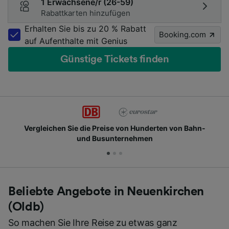
1 Erwachsene/r (26-59)
Rabattkarten hinzufügen
Erhalten Sie bis zu 20 % Rabatt
Booking.com
auf Aufenthalte mit Genius
Günstige Tickets finden
n Hunderten von Bahn-
Schließen Sie sich Millionen 
ehmen
Beliebte Angebote in Neuenkirchen
(Oldb)
So machen Sie Ihre Reise zu etwas ganz