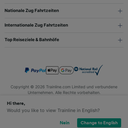
Nationale Zug Fahrtzeiten
Internationale Zug Fahrtzeiten
Top Reiseziele & Bahnhöfe
Copyright © 2026 Trainline.com Limited und verbundene
Unternehmen. Alle Rechte vorbehalten.
Trainline.com Limited ist in England und Wales registriert.
Hi there,
Firmennummer 3846791. Registrierte Adresse: 1 Stonecutter
St, London EC4A 4AH, United Kingdom. USt-IdNr.: 791 7261
Would you like to view Trainline in English?
06.
Nein
Change to English