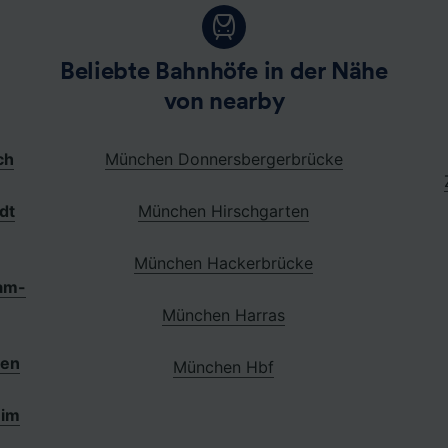
Beliebte Bahnhöfe in der Nähe
von nearby
ch
München Donnersbergerbrücke
dt
München Hirschgarten
München Hackerbrücke
am-
München Harras
gen
München Hbf
eim