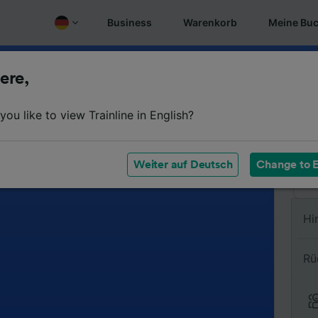
Business
Warenkorb
Meine Bu
ere,
Vo
ou like to view Trainline in English?
Na
Weiter auf Deutsch
Change to E
Hi
Rü