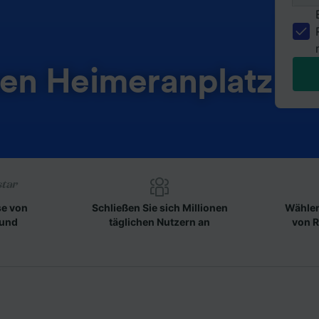
en Heimeranplatz
se von
Schließen Sie sich Millionen
Wählen
 und
täglichen Nutzern an
von R