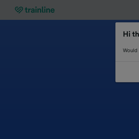
Hi th
Would y