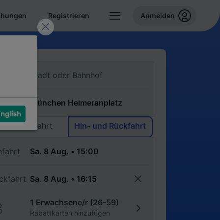
chungen
Registrieren
Anmelden
n
ch
nglish
Einfache Fahrt
Hin- und Rückfahrt
nfahrt
ckfahrt
1 Erwachsene/r (26-59)
Rabattkarten hinzufügen