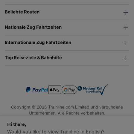
Beliebte Routen
Nationale Zug Fahrtzeiten
Internationale Zug Fahrtzeiten
Top Reiseziele & Bahnhöfe
Copyright © 2026 Trainline.com Limited und verbundene
Unternehmen. Alle Rechte vorbehalten.
Trainline.com Limited ist in England und Wales registriert.
Hi there,
Firmennummer 3846791. Registrierte Adresse: 1 Stonecutter
St, London EC4A 4AH, United Kingdom. USt-IdNr.: 791 7261
Would you like to view Trainline in English?