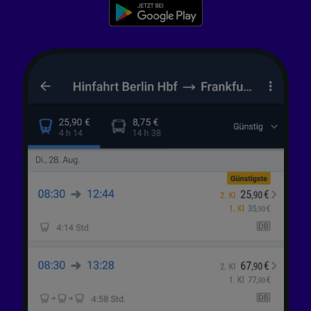
Wir und unsere Partner verarbeiten Daten, um
Folgendes bereitzustellen:
Verwendung genauer Standortdaten.
Endgeräteeigenschaften zur Identifikation
aktiv abfragen. Speichern von oder Zugriff auf
Informationen auf einem Endgerät.
Personalisierte Werbung und Inhalte, Messung
von Werbeleistung und der Performance von
Inhalten, Zielgruppenforschung sowie
Entwicklung und Verbesserung von
Angeboten.
Liste der Partner (Lieferanten)