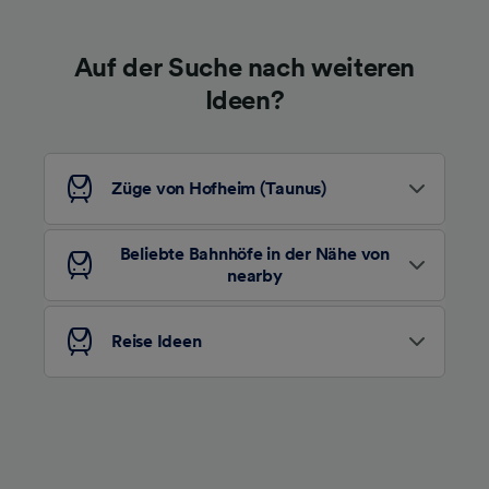
Informationen auf einem Endgerät.
Personalisierte Werbung und Inhalte, Messung
von Werbeleistung und der Performance von
Auf der Suche nach weiteren
Inhalten, Zielgruppenforschung sowie
Entwicklung und Verbesserung von
Ideen?
Angeboten.
Liste der Partner (Lieferanten)
Züge von Hofheim (Taunus)
Beliebte Bahnhöfe in der Nähe von
nearby
Reise Ideen