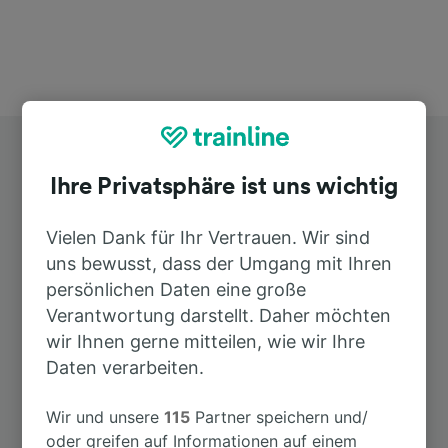
Ihre Privatsphäre ist uns wichtig
Vielen Dank für Ihr Vertrauen. Wir sind
uns bewusst, dass der Umgang mit Ihren
Top Strecken ab Hofheim (Taunus)
persönlichen Daten eine große
Verantwortung darstellt. Daher möchten
Dauer
wir Ihnen gerne mitteilen, wie wir Ihre
Daten verarbeiten.
Nach Flughafen Frankfurt am Main
38min
Fernbahnhof
Wir und unsere
115
Partner speichern und/
oder greifen auf Informationen auf einem