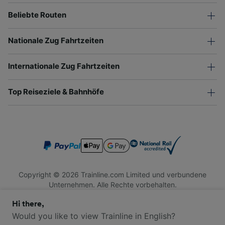
Beliebte Routen
Nationale Zug Fahrtzeiten
Internationale Zug Fahrtzeiten
Top Reiseziele & Bahnhöfe
Copyright © 2026 Trainline.com Limited und verbundene
Unternehmen. Alle Rechte vorbehalten.
Trainline.com Limited ist in England und Wales registriert.
Hi there,
Firmennummer 3846791. Registrierte Adresse: 1 Stonecutter
St, London EC4A 4AH, United Kingdom. USt-IdNr.: 791 7261
Would you like to view Trainline in English?
06.