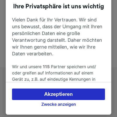
Bahnhofsstraße 10
Ihre Privatsphäre ist uns wichtig
16775 Löwenberger Land -
Grüneb
Vielen Dank für Ihr Vertrauen. Wir sind
Deutschland
uns bewusst, dass der Umgang mit Ihren
persönlichen Daten eine große
Verantwortung darstellt. Daher möchten
wir Ihnen gerne mitteilen, wie wir Ihre
Daten verarbeiten.
Wir und unsere
115
Partner speichern und/
oder greifen auf Informationen auf einem
Gerät zu, z.B. auf eindeutige Kennungen in
Cookies, um personenbezogene Daten zu
verarbeiten. Sie können Ihre Präferenzen
Akzeptieren
akzeptieren oder verwalten, einschließlich
Ihres Widerspruchsrechts bei berechtigtem
Zwecke anzeigen
Top Strecken ab Grüneberg
Interesse. Klicken Sie dazu bitte unten oder
besuchen Sie jederzeit die Seite der