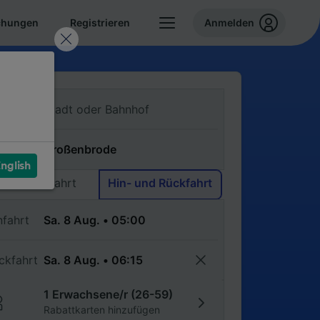
chungen
Registrieren
Anmelden
n
ch
nglish
Einfache Fahrt
Hin- und Rückfahrt
nfahrt
ckfahrt
1 Erwachsene/r (26-59)
Rabattkarten hinzufügen