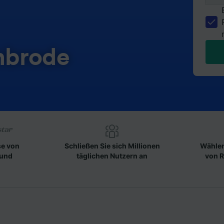
nbrode
se von
Schließen Sie sich Millionen
Wählen
 und
täglichen Nutzern an
von R