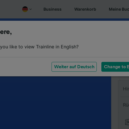
Business
Warenkorb
Meine Bu
ere,
Vo
ou like to view Trainline in English?
Na
Weiter auf Deutsch
Change to E
Hi
Rü