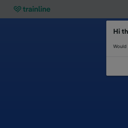
Hi th
Would y