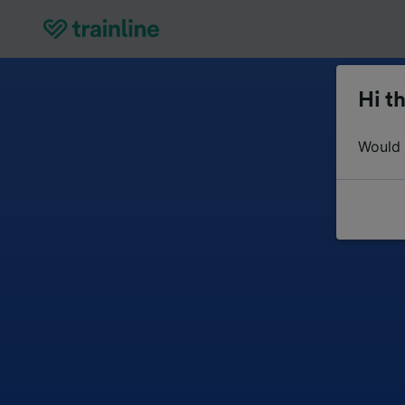
Hi th
Would y