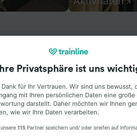
Aktivitäten
formationen über den Bahnhof sowie Fahrpläne und buchen 
Trainline bietet Verbindungen von mehr als 270 Bahn- un
Ihre Privatsphäre ist uns wichti
en wie
SNCF
in 45 Ländern an. Finden Sie mit Trainline di
lens.
 Dank für Ihr Vertrauen. Wir sind uns bewusst, 
gang mit Ihren persönlichen Daten eine große
wortung darstellt. Daher möchten wir Ihnen ge
len, wie wir Ihre Daten verarbeiten.
 unsere
115
Partner speichern und/ oder greifen auf Inform
em Gerät zu, z.B. auf eindeutige Kennungen in Cookies, um