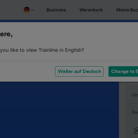
Business
Warenkorb
Meine Bu
ere,
Vo
ou like to view Trainline in English?
Na
Weiter auf Deutsch
Change to E
Hi
Rü