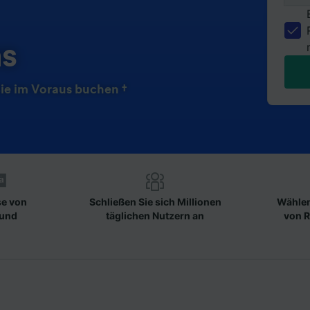
ns
ie im Voraus buchen †
se von
Schließen Sie sich Millionen
Wählen
 und
täglichen Nutzern an
von R