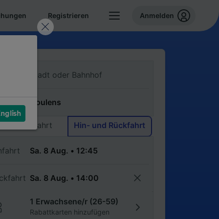
chungen
Registrieren
Anmelden
n
ch
nglish
Einfache Fahrt
Hin- und Rückfahrt
nfahrt
ckfahrt
1 Erwachsene/r (26-59)
Rabattkarten hinzufügen