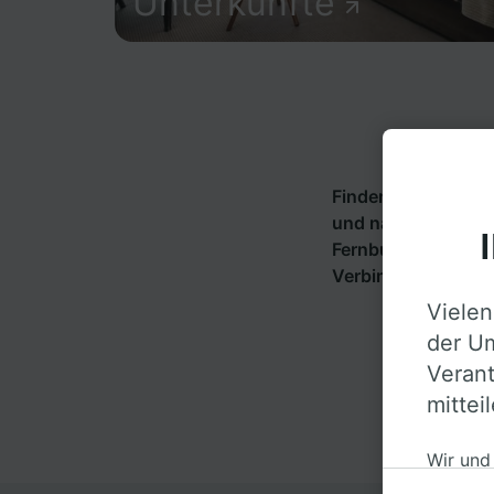
Unterkünfte
Finden Sie hier In
und nach Goulens. 
Fernbusunternehm
Verbindung ab Gou
Vielen
der Um
Verant
mittei
Wir und
auf ein