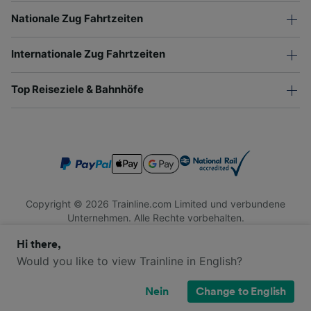
Nationale Zug Fahrtzeiten
Internationale Zug Fahrtzeiten
Top Reiseziele & Bahnhöfe
Copyright © 2026 Trainline.com Limited und verbundene
Unternehmen. Alle Rechte vorbehalten.
Trainline.com Limited ist in England und Wales registriert.
Hi there,
Firmennummer 3846791. Registrierte Adresse: 1 Stonecutter
St, London EC4A 4AH, United Kingdom. USt-IdNr.: 791 7261
Would you like to view Trainline in English?
06.
Nein
Change to English