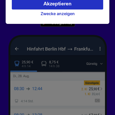
verarbeiten. Sie können Ihre Präferenzen
Akzeptieren
172.000 smarte Reisen zu unternehmen.
akzeptieren oder verwalten, einschließlich
Ihres Widerspruchsrechts bei berechtigtem
Zwecke anzeigen
Interesse. Klicken Sie dazu bitte unten oder
besuchen Sie jederzeit die Seite der
Datenschutzrichtlinie. Diese Präferenzen
werden unseren Partnern signalisiert und
haben keinen Einfluss auf Surfdaten. Ihre
Daten werden nicht für Tracking-Zwecke
verwendet, wenn Sie uns gebeten haben, Ihr
Surfverhalten nicht zu verfolgen.
Wir und unsere Partner verarbeiten Daten, um
Folgendes bereitzustellen:
Verwendung genauer Standortdaten.
Endgeräteeigenschaften zur Identifikation
aktiv abfragen. Speichern von oder Zugriff auf
Informationen auf einem Endgerät.
Personalisierte Werbung und Inhalte, Messung
von Werbeleistung und der Performance von