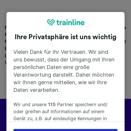
Finden Sie hier Informationen über den Bahnhof sowie
Fahrpläne und buchen Sie Bahntickets ab und nach
Ihre Privatsphäre ist uns wichtig
Furtei. Trainline bietet Verbindungen von mehr als 270
Bahn- und Fernbusunternehmen wie
Trenitalia
in 45
Vielen Dank für Ihr Vertrauen. Wir sind
Ländern an. Finden Sie mit Trainline die passende
uns bewusst, dass der Umgang mit Ihren
Verbindung ab Furtei.
persönlichen Daten eine große
Verantwortung darstellt. Daher möchten
wir Ihnen gerne mitteilen, wie wir Ihre
Daten verarbeiten.
Wir und unsere
115
Partner speichern und/
oder greifen auf Informationen auf einem
Besser reisen mit Trainline
Gerät zu, z.B. auf eindeutige Kennungen in
Cookies, um personenbezogene Daten zu
Wir helfen Kunden in ganz Europa, jeden Tag über