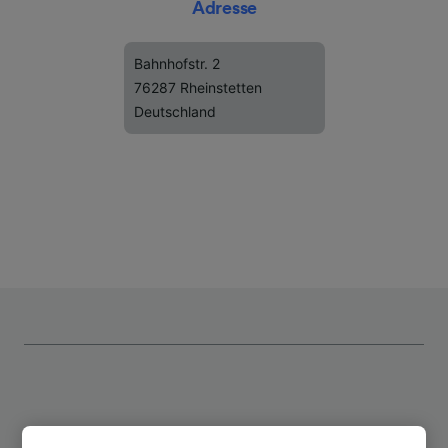
Adresse
Bahnhofstr. 2
76287 Rheinstetten
Deutschland
Top Strecken ab Forchheim (b