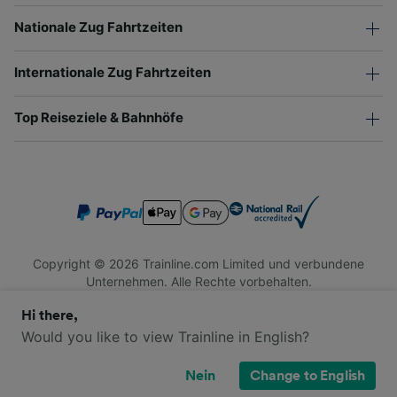
Nationale Zug Fahrtzeiten
Internationale Zug Fahrtzeiten
Top Reiseziele & Bahnhöfe
Copyright © 2026 Trainline.com Limited und verbundene
Unternehmen. Alle Rechte vorbehalten.
Trainline.com Limited ist in England und Wales registriert.
Hi there,
Firmennummer 3846791. Registrierte Adresse: 1 Stonecutter
St, London EC4A 4AH, United Kingdom. USt-IdNr.: 791 7261
Would you like to view Trainline in English?
06.
Nein
Change to English