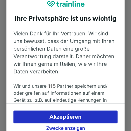
Karlsruhe)
Ihre Privatsphäre ist uns wichtig
Dauer
Vielen Dank für Ihr Vertrauen. Wir sind
uns bewusst, dass der Umgang mit Ihren
Nach Bamberg
3h 14min
persönlichen Daten eine große
Verantwortung darstellt. Daher möchten
Nach Flughafen Frankfurt am Main
1h 19min
wir Ihnen gerne mitteilen, wie wir Ihre
Fernbahnhof
Daten verarbeiten.
Nach Wehr-Brennet
2h 8min
Wir und unsere
115
Partner speichern und/
oder greifen auf Informationen auf einem
Nach Baden-Baden
Gerät zu, z.B. auf eindeutige Kennungen in
24min
Cookies, um personenbezogene Daten zu
verarbeiten. Sie können Ihre Präferenzen
Akzeptieren
Nach Baden-Baden Haueneberstein
20min
akzeptieren oder verwalten, einschließlich
Ihres Widerspruchsrechts bei berechtigtem
Zwecke anzeigen